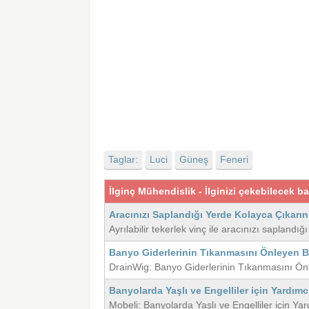
Taglar:
Luci
Güneş
Feneri
İlginç Mühendislik - İlginizi çekebilecek ba
Aracınızı Saplandığı Yerde Kolayca Çıkarın
Ayrılabilir tekerlek vinç ile aracınızı saplandı
Banyo Giderlerinin Tıkanmasını Önleyen B
DrainWig: Banyo Giderlerinin Tıkanmasını Ön
Banyolarda Yaşlı ve Engelliler için Yardımc
Mobeli: Banyolarda Yaşlı ve Engelliler için Ya