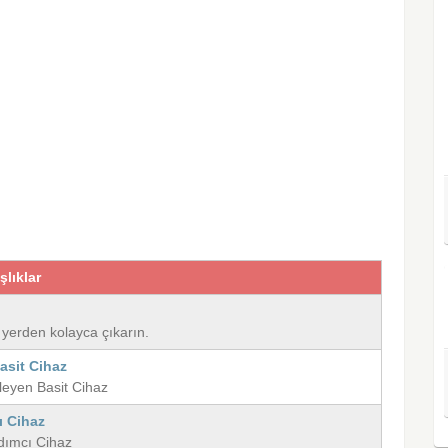
şlıklar
ğı yerden kolayca çıkarın.
asit Cihaz
leyen Basit Cihaz
ı Cihaz
rdımcı Cihaz