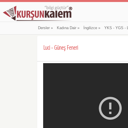
Dersler
»
Kadına Dair
»
İngilizce
»
YKS - YGS - 
Luci - Güneş Feneri