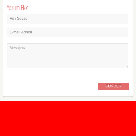
Yorum Ekle
Ad / Soyad
E-mail Adresi
Mesajınız
GÖNDER
2020 Taban ve Tavan Puanları
2019 Taban ve Tavan Puanları
Yüzlerce İngilizce Online Test