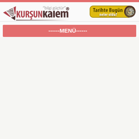
------MENÜ------