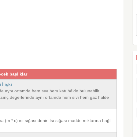
ecek başlıklar
İlişki
nde aynı ortamda hem sıvı hem katı hâlde bulunabilir.
e basınç değerlerinde aynı ortamda hem sıvı hem gaz hâlde
na (m * c) ısı sığası denir. Isı sığası madde miktarına bağlı