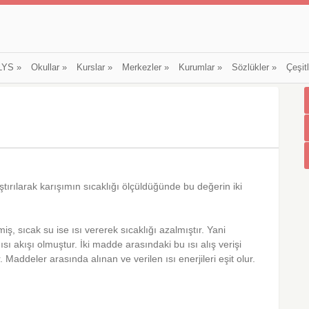
LYS
»
Okullar
»
Kurslar
»
Merkezler
»
Kurumlar
»
Sözlükler
»
Çeşit
ştırılarak karışımın sıcaklığı ölçüldüğünde bu değerin iki
iş, sıcak su ise ısı vererek sıcaklığı azalmıştır. Yani
sı akışı olmuştur. İki madde arasındaki bu ısı alış verişi
 Maddeler arasında alınan ve verilen ısı enerjileri eşit olur.