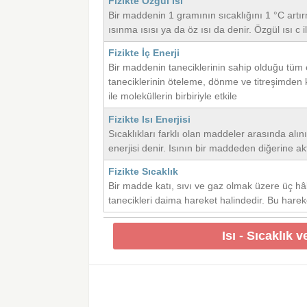
Fizikte Özgül Isı
Bir maddenin 1 gramının sıcaklığını 1 °C artır
ısınma ısısı ya da öz ısı da denir. Özgül ısı c il
Fizikte İç Enerji
Bir maddenin taneciklerinin sahip olduğu tüm e
taneciklerinin öteleme, dönme ve titreşimden k
ile moleküllerin birbiriyle etkile
Fizikte Isı Enerjisi
Sıcaklıkları farklı olan maddeler arasında alınıp
enerjisi denir. Isının bir maddeden diğerine akt
Fizikte Sıcaklık
Bir madde katı, sıvı ve gaz olmak üzere üç h
tanecikleri daima hareket halindedir. Bu hare