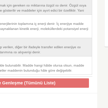
mak için gereken ısı miktarına özgül ısı denir. Özgül ısıya
e gösterilir ve maddeler için ayırt edici bir özelliktir. Yani
nerjilerinin toplamına iç enerji denir. İç enerjiye madde
aynaklanan kinetik enerji, moleküllerdeki potansiyel enerji
 verilen, diğer bir ifadeyle transfer edilen enerjiye ısı
arımına ısı alışverişi denir.
âlde bulunabilir. Madde hangi hâlde olursa olsun, madde
ketler maddenin bulunduğu hâle göre değişebilir.
Isı - Sıcaklık ve Genleşme (Tümünü Liste)