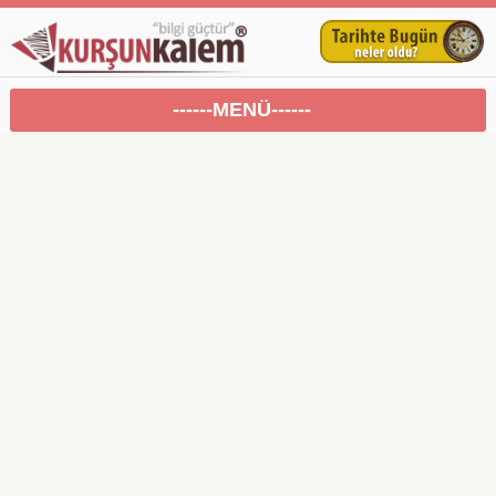
------MENÜ------