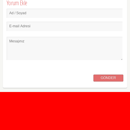
Yorum Ekle
Ad / Soyad
E-mail Adresi
Mesajınız
GÖNDER
2020 Taban ve Tavan Puanları
2019 Taban ve Tavan Puanları
Yüzlerce İngilizce Online Test