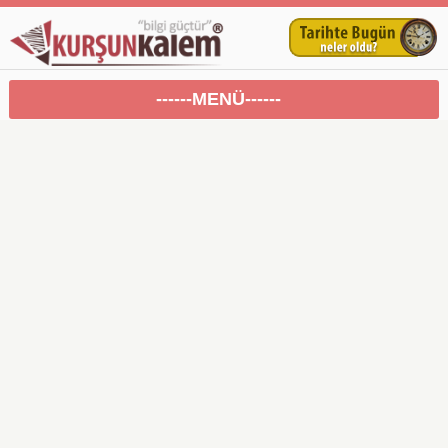
------MENÜ------