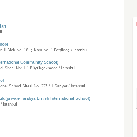
ları
li
chool
s İl Blok No: 18 İç Kapı No: 1 Beşiktaş / İstanbul
nternatıonal Communıty School)
al Sitesi No: 1-1 Büyükçekmece / İstanbul
ool
onal School Sitesi No: 227 / 1 Sarıyer / İstanbul
ulu(private Tarabya Brıtısh İnternational School)
/ istanbul