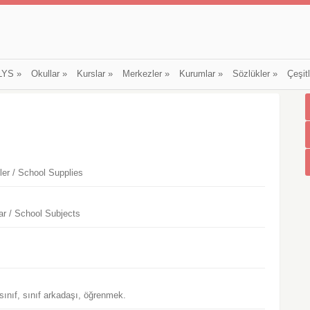
LYS
»
Okullar
»
Kurslar
»
Merkezler
»
Kurumlar
»
Sözlükler
»
Çeşit
ler / School Supplies
ar / School Subjects
sınıf, sınıf arkadaşı, öğrenmek.