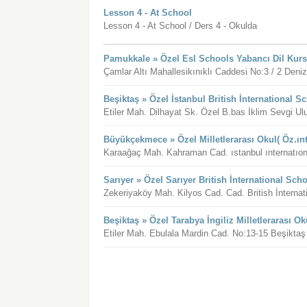
Lesson 4 - At School
Lesson 4 - At School / Ders 4 - Okulda
Pamukkale » Özel Esl Schools Yabancı Dil Kurs
Çamlar Altı Mahallesikınıklı Caddesi No:3 / 2 Deniz
Beşiktaş » Özel İstanbul British İnternational S
Etiler Mah. Dilhayat Sk. Özel B.bas İklim Sevgi Ulu
Büyükçekmece » Özel Milletlerarası Okul( Öz.ı
Karaağaç Mah. Kahraman Cad. ıstanbul ınternatıon
Sarıyer » Özel Sarıyer British İnternational Sch
Zekeriyaköy Mah. Kilyos Cad. Cad. British İnternati
Beşiktaş » Özel Tarabya İngiliz Milletlerarası Ok
Etiler Mah. Ebulala Mardin Cad. No:13-15 Beşiktaş 