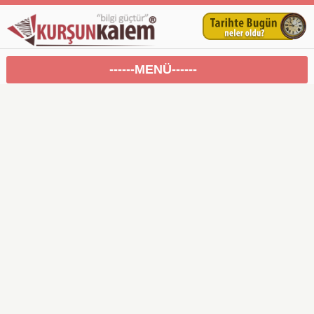
------MENÜ------