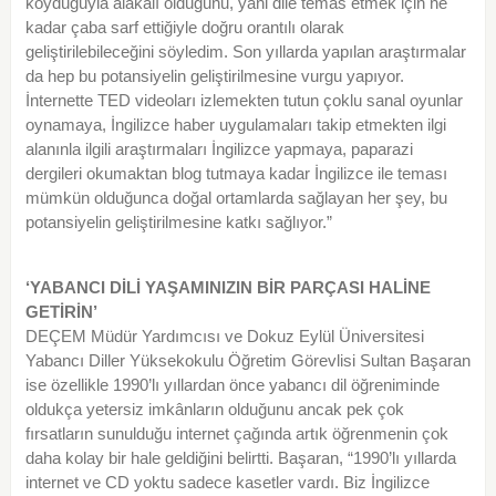
koyduğuyla alakalı olduğunu, yani dile temas etmek için ne
kadar çaba sarf ettiğiyle doğru orantılı olarak
geliştirilebileceğini söyledim. Son yıllarda yapılan araştırmalar
da hep bu potansiyelin geliştirilmesine vurgu yapıyor.
İnternette TED videoları izlemekten tutun çoklu sanal oyunlar
oynamaya, İngilizce
haber
uygulamaları takip etmekten ilgi
alanınla ilgili araştırmaları İngilizce yapmaya, paparazi
dergileri okumaktan blog tutmaya kadar İngilizce ile teması
mümkün olduğunca doğal ortamlarda sağlayan her şey, bu
potansiyelin geliştirilmesine katkı sağlıyor.”
‘YABANCI DİLİ YAŞAMINIZIN BİR PARÇASI HALİNE
GETİRİN’
DEÇEM Müdür Yardımcısı ve Dokuz Eylül Üniversitesi
Yabancı Diller Yüksekokulu Öğretim Görevlisi Sultan Başaran
ise özellikle 1990’lı yıllardan önce yabancı dil öğreniminde
oldukça yetersiz imkânların olduğunu ancak pek çok
fırsatların sunulduğu internet çağında artık öğrenmenin çok
daha kolay bir hale geldiğini belirtti. Başaran, “1990’lı yıllarda
internet ve CD yoktu sadece kasetler vardı. Biz İngilizce