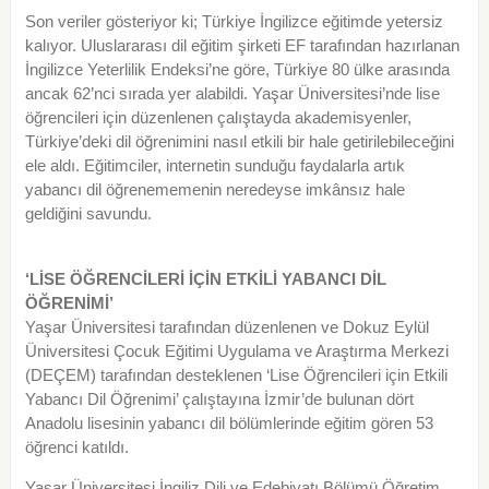
Son veriler gösteriyor ki; Türkiye
İngilizce
eğitimde yetersiz
kalıyor. Uluslararası dil
eğitim
şirketi EF tarafından hazırlanan
İngilizce Yeterlilik Endeksi’ne göre, Türkiye 80 ülke arasında
ancak 62’nci sırada yer alabildi.
Yaşar Üniversitesi
’nde
lise
öğrencileri için düzenlenen çalıştayda akademisyenler,
Türkiye’deki dil öğrenimini nasıl etkili bir hale getirilebileceğini
ele aldı. Eğitimciler, internetin sunduğu faydalarla artık
yabancı dil öğrenememenin neredeyse imkânsız hale
geldiğini savundu.
‘LİSE ÖĞRENCİLERİ İÇİN ETKİLİ YABANCI DİL
ÖĞRENİMİ’
Yaşar Üniversitesi tarafından düzenlenen ve Dokuz Eylül
Üniversitesi Çocuk Eğitimi Uygulama ve Araştırma Merkezi
(DEÇEM) tarafından desteklenen ‘Lise Öğrencileri için Etkili
Yabancı Dil Öğrenimi’ çalıştayına İzmir’de bulunan dört
Anadolu lisesinin yabancı dil bölümlerinde eğitim gören 53
öğrenci
katıldı.
Yaşar Üniversitesi İngiliz Dili ve Edebiyatı Bölümü Öğretim