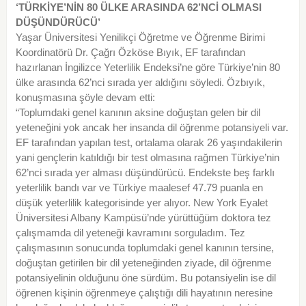
‘TÜRKİYE’NİN 80 ÜLKE ARASINDA 62’NCİ OLMASI
DÜŞÜNDÜRÜCÜ’
Yaşar Üniversitesi Yenilikçi Öğretme ve Öğrenme Birimi
Koordinatörü Dr. Çağrı Özköse Bıyık, EF tarafından
hazırlanan İngilizce Yeterlilik Endeksi’ne göre Türkiye’nin 80
ülke arasında 62’nci sırada yer aldığını söyledi. Özbıyık,
konuşmasına şöyle devam etti:
“Toplumdaki genel kanının aksine doğuştan gelen bir dil
yeteneğini yok ancak her insanda dil öğrenme potansiyeli var.
EF tarafından yapılan test, ortalama olarak 26 yaşındakilerin
yani gençlerin katıldığı bir test olmasına rağmen Türkiye’nin
62’nci sırada yer alması düşündürücü. Endekste beş farklı
yeterlilik bandı var ve Türkiye maalesef 47.79 puanla en
düşük yeterlilik kategorisinde yer alıyor. New York Eyalet
Üniversitesi Albany Kampüsü’nde yürüttüğüm doktora tez
çalışmamda dil yeteneği kavramını sorguladım. Tez
çalışmasının sonucunda toplumdaki genel kanının tersine,
doğuştan getirilen bir dil yeteneğinden ziyade, dil öğrenme
potansiyelinin olduğunu öne sürdüm. Bu potansiyelin ise dil
öğrenen kişinin öğrenmeye çalıştığı dili hayatının neresine