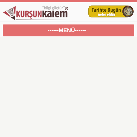
------MENÜ------