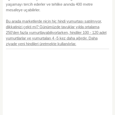
yaşamayı tercih ederler ve tehlike anında 400 metre
mesafeye uçabilirler.
Bu arada marketlerde niçin hiç hindi yumurtası satılmıyor,
dikkatinizi çekti mi? Günümüzde tavuklar yılda ortalama
250’den fazla yumurtlayabiliyorlarken, hindiler 100 - 120 adet
yumurtlarlar ve yumurtaları 4 -5 kez daha ağırdır. Daha
ziyade yeni hindileri üretmekte kullanılırlar.