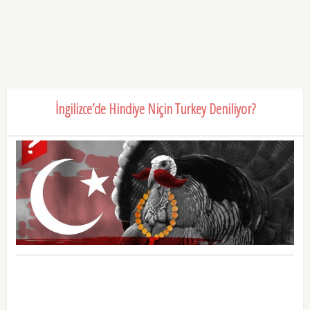
İngilizce’de Hindiye Niçin Turkey Deniliyor?