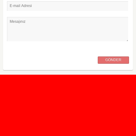
E-mail Adresi
Mesajınız
GÖNDER
2020 Taban ve Tavan Puanları
2019 Taban ve Tavan Puanları
Yüzlerce İngilizce Online Test
İletişim Formu