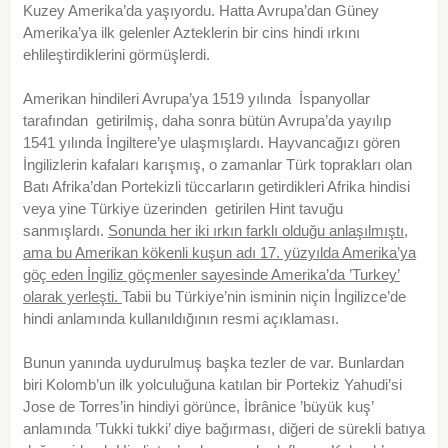
Kuzey Amerika’da yaşıyordu. Hatta Avrupa’dan Güney
Amerika’ya ilk gelenler Azteklerin bir cins hindi ırkını
ehlileştirdiklerini görmüşlerdi.
Amerikan hindileri Avrupa’ya 1519 yılında İspanyollar
tarafından getirilmiş, daha sonra bütün Avrupa’da yayılıp
1541 yılında İngiltere’ye ulaşmışlardı. Hayvancağızı gören
İngilizlerin kafaları karışmış, o zamanlar Türk toprakları olan
Batı Afrika’dan Portekizli tüccarların getirdikleri Afrika hindisi
veya yine Türkiye üzerinden getirilen Hint tavuğu
sanmışlardı.
Sonunda her iki ırkın farklı olduğu anlaşılmıştı,
ama bu Amerikan kökenli kuşun adı 17. yüzyılda Amerika’ya
göç eden İngiliz göçmenler sayesinde Amerika’da ’Turkey’
olarak yerleşti.
Tabii bu Türkiye’nin isminin niçin İngilizce’de
hindi anlamında kullanıldığının resmi açıklaması.
Bunun yanında uydurulmuş başka tezler de var. Bunlardan
biri Kolomb’un ilk yolculuğuna katılan bir Portekiz Yahudi’si
Jose de Torres’in hindiyi görünce, İbrânice ’büyük kuş’
anlamında ’Tukki tukki’ diye bağırması, diğeri de sürekli batıya