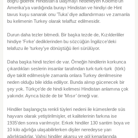
doğru giderek Hindistan’a ulaşmayı hedefleyen Kolomb’un
Amerika’ya vardığında burayı Hindistan ve hindiyi de Hint
tavus kuşu sanarak onu ’Tuka’ diye adlandırması ve zamanla
bu kelimenin Turkey olarak telaffuz edilmesidir.
Durun daha tezler bitmedi. Bir başka tezde de, Kızılderililer
hindiye ’Fırke’ dediklerinden bu sözcüğün İngilizce’deki
telafuzu ile ’turkey’ye dönüştüğü ileri sürülüyor.
Daha başka hindi tezleri de var. Örneğin hindilerin korkunca
çıkardıkları seslerin insanlar tarafından turk-turk-turk (törk)
diye taklit edilmesiyle zamanla onlara Turkey denilmesine
neden olduğu bile iddia ediliyor. Bunda alınıp gücenecek bir
şey yok. Türkçe’de de hindi kelimesi Hindistan anlamına çok
yakındır. Ayrıca bizde de bir ’Mısır’ örneği var.
Hindiler başlangıçta renkli tüyleri nedeni ile kümeslerde süs
hayvanı olarak yetiştirilmişler, et kalitelerinin farkına ise
1935’den sonra varılmıştır. Erkek hindiler 130 santim boya ve
10 kilo ağırlığa ulaşabilirlerken dişiler neredeyse yarı
ağırlıktadırlar. Vahşi hindiler akarsu ve göl kenarlarında