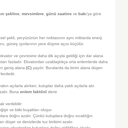
ın şekline
,
mevsimlere
,
günü
saatine
ve
bakı
’ya göre
esel şekli, yeryüzünün her noktasının aynı miktarda enerji
ru, güneş ışınlarının yere düşme açısı küçülür.
 ekvator ve çevresine daha dik açıyla geldiği için dar alana
ktarı fazladır. Ekvatordan uzaklaştıkça orta enlemlerde daha
 en geniş alana
(C)
yayılır. Buralarda da birim alana düşen
lerdedir.
akın açılarla alırken, kutuplar daha yatık açılarla alır.
zalır. Buna
enlem
faktörü
denir.
k verilebilir:
işir ve bitki kuşakları oluşur.
plara doğru azalır. Çünkü kutuplara doğru sıcaklığın
ı düşer ve denizlerde tuz birikimi azalır.
 sınırı ekvatordan kutuplara doğru gidildikçe alçalır.