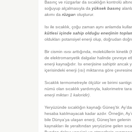
Basınç ve rüzgarlar da sıcaklığın kontrolü altı
soğuyup alçalmasıyla da
yüksek basınç
alanla
akımı da
rüzgar
ı oluşturur.
Isı ile sıcaklık, çoğu zaman aynı anlamda kulla
kütlesi içinde sahip olduğu enerjinin topl
oldukları potansiyel enerji olup, doğrudan doğr
Bir cismin ısısı arttığında, moleküllerin kinetik (
de elektromanyetik dalgalar halinde çevreye etk
enerji kaynağıdır. Isı enerjisine sahiptir anc
içerisindeki enerji (ısı) miktarına göre çevresin
Sıcaklık termometreyle ölçülür ve birimi santig
nümü olan sıcaklık yardımıyla, kalorimetre taraf
enerji miktarı 1 kaloridir)
.
Yeryüzünde sıcaklığın kaynağı Güneş’tir. Ay’dan 
hesaba katılmayacak kadar azdır. Örneğin, A
bile Dünya’ya ulaşan enerji, Güneş’ten gelenin
kaynakları ile yeraltından yeryüzüne gelen sıcak
Bundan dolayı yeryüzü ve atmosferin ısınması