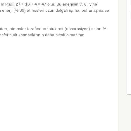
 miktarı:
27 + 16 + 4 = 47
olur. Bu enerjinin % 8’i yine
 enerji (% 39) atmosferi uzun dalgalı ışıma, buharlaşma ve
tarı, atmosfer tarafından tutularak (absorbsiyon) ısıtan %
mosferin alt katmanlarının daha sıcak olmasının