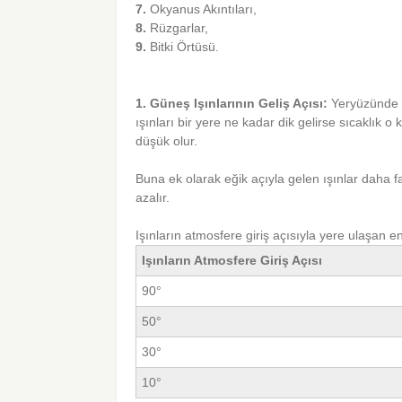
7.
Okyanus Akıntıları,
8.
Rüzgarlar,
9.
Bitki Örtüsü.
1. Güneş Işınlarının Geliş Açısı:
Yeryüzünde s
ışınları bir yere ne kadar dik gelirse sıcaklık o
düşük olur.
Buna ek olarak eğik açıyla gelen ışınlar daha 
azalır.
Işınların atmosfere giriş açısıyla yere ulaşan en
Işınların Atmosfere Giriş Açısı
90°
50°
30°
10°