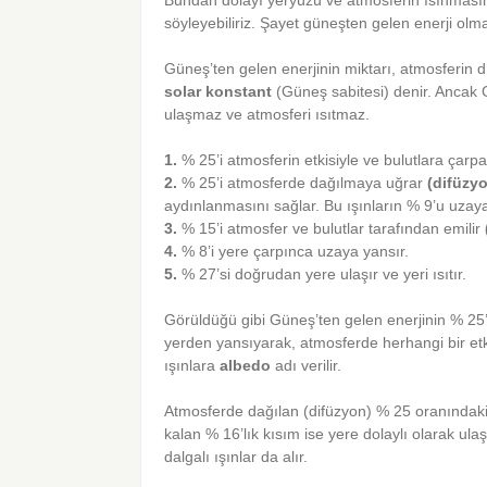
söyleyebiliriz. Şayet güneşten gelen enerji ol
Güneş’ten gelen enerjinin miktarı, atmosferin d
solar konstant
(Güneş sabitesi) denir. Ancak
ulaşmaz ve atmosferi ısıtmaz.
1.
% 25’i atmosferin etkisiyle ve bulutlara çarpa
2.
% 25’i atmosferde dağılmaya uğrar
(difüzy
aydınlanmasını sağlar. Bu ışınların % 9’u uzaya g
3.
% 15’i atmosfer ve bulutlar tarafından emilir
4.
% 8’i yere çarpınca uzaya yansır.
5.
% 27’si doğrudan yere ulaşır ve yeri ısıtır.
Görüldüğü gibi Güneş’ten gelen enerjinin % 25’i
yerden yansıyarak, atmosferde herhangi bir e
ışınlara
albedo
adı verilir.
Atmosferde dağılan (difüzyon) % 25 oranındaki ı
kalan % 16’lık kısım ise yere dolaylı olarak ula
dalgalı ışınlar da alır.