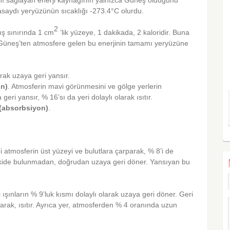
masaydı yeryüzünün sıcaklığı -273.4°C olurdu.
2
ış sınırında 1 cm
’lik yüzeye, 1 dakikada, 2 kaloridir. Buna
 Güneş’ten atmosfere gelen bu enerjinin tamamı yeryüzüne
rak uzaya geri yansır.
on)
. Atmosferin mavi görünmesini ve gölge yerlerin
eri yansır, % 16’sı da yeri dolaylı olarak ısıtır.
(absorbsiyon)
.
 atmosferin üst yüzeyi ve bulutlara çarparak, % 8’i de
tkide bulunmadan, doğrudan uzaya geri döner. Yansıyan bu
şınların % 9’luk kısmı dolaylı olarak uzaya geri döner. Geri
şarak, ısıtır. Ayrıca yer, atmosferden % 4 oranında uzun