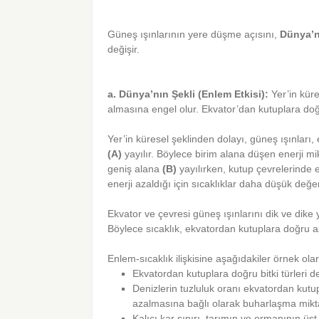
Güneş ışınlarının yere düşme açısını,
Dünya’n
değişir.
a. Dünya’nın Şekli (Enlem Etkisi):
Yer’in kür
almasına engel olur. Ekvator’dan kutuplara doğ
Yer’in küresel şeklinden dolayı, güneş ışınları,
(A)
yayılır. Böylece birim alana düşen enerji mi
geniş alana
(B)
yayılırken, kutup çevrelerinde
enerji azaldığı için sıcaklıklar daha düşük değer
Ekvator ve çevresi güneş ışınlarını dik ve dike y
Böylece sıcaklık, ekvatordan kutuplara doğru a
Enlem-sıcaklık ilişkisine aşağıdakiler örnek olara
Ekvatordan kutuplara doğru bitki türleri değ
Denizlerin tuzluluk oranı ekvatordan kutu
azalmasına bağlı olarak buharlaşma miktar
Kalıcı kar sınırı, tarımın ve ormanının üst