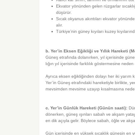
Ekvator yönünden gelen rüzgarlar sıcaklığ
düşürür.
Sıcak okyanus akıntıları ekvator yönünde
alır.
Türkiye’nin güney kıyıları kuzey kıyıların
b. Yer’in Eksen Eğikliği ve Yıllık Hareketi (
Güneş etrafında dolanırken, yıl içerisinde güne
lığın yıl içerisinde farklılık göstermesine neden 
Ayrıca eksen eğikliğinden dolayı her iki yarım 
Yer’in Güneş etrafındaki hareketiyle birlikte, y
mevsimden mevsime uzayıp kısalmasına neden o
c. Yer’in Günlük Hareketi (Günün saati):
Dün
dönerken, güneş ışınları sabah ve akşam yatay a
en dik açıyla gelir. Böylece sabah, öğle ve akşam
Gün içerisinde en yüksek sıcaklık güneşin en y