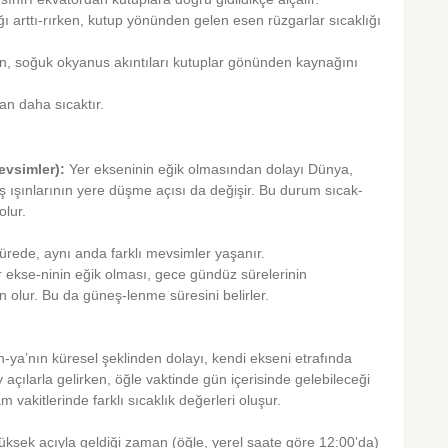
ı arttı-rırken, kutup yönünden gelen esen rüzgarlar sıcaklığı
n, soğuk okyanus akıntıları kutuplar gönünden kaynağını
dan daha sıcaktır.
Mevsimler):
Yer ekseninin eğik olmasından dolayı Dünya,
ş ışınlarının yere düşme açısı da değişir. Bu durum sıcak-
olur.
kürede, aynı anda farklı mevsimler yaşanır.
er ekse-ninin eğik olması, gece gündüz sürelerinin
lur. Bu da güneş-lenme süresini belirler.
-ya’nın küresel şeklinden dolayı, kendi ekseni etrafında
çılarla gelirken, öğle vaktinde gün içerisinde gelebileceği
 vakitlerinde farklı sıcaklık değerleri oluşur.
üksek açıyla geldiği zaman (öğle, yerel saate göre 12:00’da)