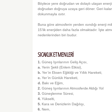
Böylece yere doğrudan ve dolaylı ulaşan enerji
doğrudan doğruya uzaya geri döner. Geri kalan
dokunmayla ısıtır.
Buna göre atmosferin yerden ısındığı enerji mik
15’lik enerjiden daha fazla olmaktadır. İşte at
nedenlerinden biri budur.
SICAKLIK ETMENLERİ
1.
Güneş Işınlarının Geliş Açısı,
a.
Yerin Şekli (Enlem Etkisi),
b.
Yer’in Eksen Eğikliği ve Yıllık Hareketi,
c.
Yer’in Günlük Hareketi,
d.
Bakı ve Eğim,
2.
Güneş Işınlarının Atmosferde Aldığı Yol
3.
Güneşlenme Süresi,
4.
Yükselti,
5.
Kara ve Denizlerin Dağılışı,
6.
Nem,