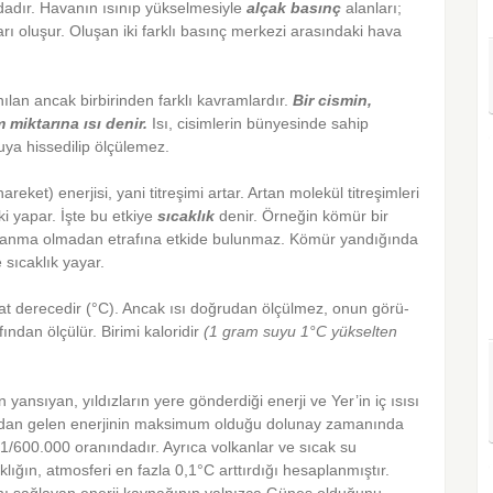
ndadır. Havanın ısınıp yükselmesiyle
alçak basınç
alanları;
rı oluşur. Oluşan iki farklı basınç merkezi arasındaki hava
nılan ancak birbirinden farklı kavramlardır.
Bir cismin,
am miktarına
ısı
denir.
Isı, cisimlerin bünyesinde sahip
uya hissedilip ölçülemez.
hareket) enerjisi, yani titreşimi artar. Artan molekül titreşimleri
i yapar. İşte bu etkiye
sıcaklık
denir. Örneğin kömür bir
ak yanma olmadan etrafına etkide bulunmaz. Kömür yandığında
e sıcaklık yayar.
rat derecedir (°C). Ancak ısı doğrudan ölçülmez, onun görü-
ından ölçülür. Birimi kaloridir
(1 gram suyu 1°C yükselten
yansıyan, yıldızların yere gönderdiği enerji ve Yer’in iç ısısı
y’dan gelen enerjinin maksimum olduğu dolunay zamanında
 1/600.000 oranındadır. Ayrıca volkanlar ve sıcak su
lığın, atmosferi en fazla 0,1°C arttırdığı hesaplanmıştır.
nı sağlayan enerji kaynağının yalnızca Güneş olduğunu