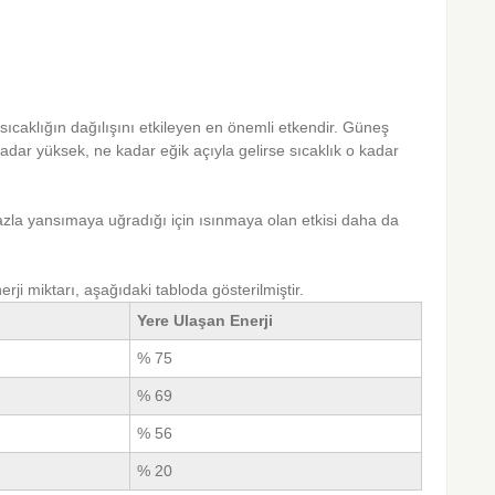
ıcaklığın dağılışını etkileyen en önemli etkendir. Güneş
 kadar yüksek, ne kadar eğik açıyla gelirse sıcaklık o kadar
fazla yansımaya uğradığı için ısınmaya olan etkisi daha da
erji miktarı, aşağıdaki tabloda gösterilmiştir.
Yere Ulaşan Enerji
% 75
% 69
% 56
% 20