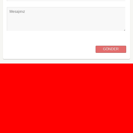
Mesajınız
GÖNDER
2020 Taban ve Tavan Puanları
2019 Taban ve Tavan Puanları
Yüzlerce İngilizce Online Test
İletişim Formu