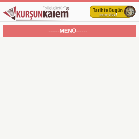
------MENÜ------