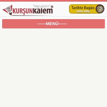
------MENÜ------