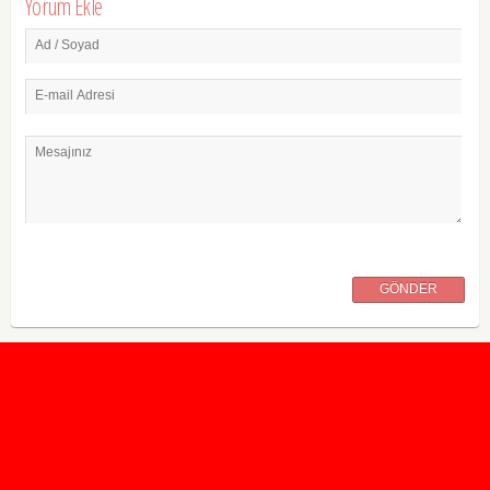
Yorum Ekle
Ad / Soyad
E-mail Adresi
Mesajınız
GÖNDER
2020 Taban ve Tavan Puanları
2019 Taban ve Tavan Puanları
Yüzlerce İngilizce Online Test