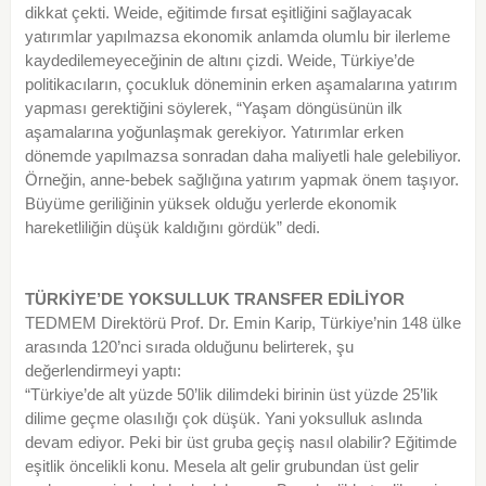
dikkat çekti. Weide, eğitimde fırsat eşitliğini sağlayacak
yatırımlar yapılmazsa ekonomik anlamda olumlu bir ilerleme
kaydedilemeyeceğinin de altını çizdi. Weide, Türkiye’de
politikacıların, çocukluk döneminin erken aşamalarına yatırım
yapması gerektiğini söylerek, “Yaşam döngüsünün ilk
aşamalarına yoğunlaşmak gerekiyor. Yatırımlar erken
dönemde yapılmazsa sonradan daha maliyetli hale gelebiliyor.
Örneğin, anne-bebek sağlığına yatırım yapmak önem taşıyor.
Büyüme geriliğinin yüksek olduğu yerlerde ekonomik
hareketliliğin düşük kaldığını gördük” dedi.
TÜRKİYE’DE YOKSULLUK TRANSFER EDİLİYOR
TEDMEM Direktörü Prof. Dr. Emin Karip, Türkiye’nin 148 ülke
arasında 120’nci sırada olduğunu belirterek, şu
değerlendirmeyi yaptı:
“Türkiye’de alt yüzde 50’lik dilimdeki birinin üst yüzde 25’lik
dilime geçme olasılığı çok düşük. Yani yoksulluk aslında
devam ediyor. Peki bir üst gruba geçiş nasıl olabilir? Eğitimde
eşitlik öncelikli konu. Mesela alt gelir grubundan üst gelir