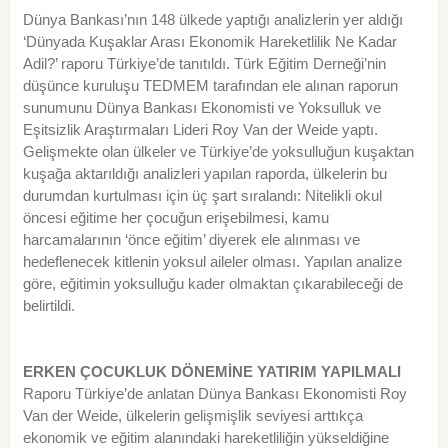
Dünya Bankası’nın 148 ülkede yaptığı analizlerin yer aldığı
‘Dünyada Kuşaklar Arası Ekonomik Hareketlilik Ne Kadar
Adil?’ raporu Türkiye’de tanıtıldı. Türk Eğitim Derneği’nin
düşünce kuruluşu TEDMEM tarafından ele alınan raporun
sunumunu Dünya Bankası Ekonomisti ve Yoksulluk ve
Eşitsizlik Araştırmaları Lideri Roy Van der Weide yaptı.
Gelişmekte olan ülkeler ve Türkiye’de yoksulluğun kuşaktan
kuşağa aktarıldığı analizleri yapılan raporda, ülkelerin bu
durumdan kurtulması için üç şart sıralandı: Nitelikli okul
öncesi eğitime her çocuğun erişebilmesi, kamu
harcamalarının ‘önce eğitim’ diyerek ele alınması ve
hedeflenecek kitlenin yoksul aileler olması. Yapılan analize
göre, eğitimin yoksulluğu kader olmaktan çıkarabileceği de
belirtildi.
ERKEN ÇOCUKLUK DÖNEMİNE YATIRIM YAPILMALI
Raporu Türkiye’de anlatan Dünya Bankası Ekonomisti Roy
Van der Weide, ülkelerin gelişmişlik seviyesi arttıkça
ekonomik ve eğitim alanındaki hareketliliğin yükseldiğine