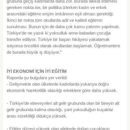
grubuna geçiş kadınlarda daha zor. Burada dikkat edilmesi
gereken nokta ise, bir politika izlerken kadın ve erkek
arasındaki eğitime erişim imkânının eşit olması gerektiği.
İkinci bir nokta tüm okullarda adil ve kaliteli eğitimin
sunulması. Bunun için de daha çok kamu yatırımı yapılmalı.
Türkiye’de ne yazık ki yoksulluk anne-babadan çocuğa
transfer ediliyor. Türkiye bir başarı hikâyesi yakalamak
istiyorsa öncelikli olarak okullardan başlamalı. Öğretmenlere
de burada büyük iş düşüyor.”
İYİ EKONOMİ İÇİN İYİ EĞİTİM
Raporda şu bulgulara yer verildi:
- Gelişmekte olan ülkelerde kadınlarda yukarıya doğru
ekonomik hareketlilik olasılığı erkeklere göre daha yüksek.
- Türkiye’de ebeveynleri alt gelir grubunda olan bir bireyin alt
gelir grubunda kalma olasılığı, yani yoksulluğun kuşaklar
arası sürekliliği oldukça yüksek.
- Eğitim düzeyi yüksek olan ailelerde doğan çocukların