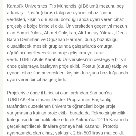
Karabük Üniversitesi Tıp Mühendisliği Bölümü mezunu beş
arkadaş, ‘Postür (duruş) takip ve uyarıcı cihazı’ adını
verdikleri, kişinin duruşunu bozduğu anda uyarı veren cihaz
projesiyle bölge birincisi oldu. Üniversiteden geçen yıl mezun
olan Samet Yıldız, Ahmet Çalışkan, Ali Tuncay Yılmaz, Deniz
Baran Demirhan ve Oğuzhan Harman, duruş bozukluğu
oluşabilecek meslek gruplarında çalışanlarda omurga
eğriliğini engelleyecek bir proje geliştirmeye karar
verdi. TÜBİTAK ile Karabük Üniversitesi’nin desteğiyle bir yıl
önce çalışmaya başlayan proje ekibi, ‘Postür (duruş) takip ve
uyarıcı cihazı’ adını verdikleri, kişinin duruşunu bozduğu anda
uyarı veren bir cihaz geliştirdi.
Projeleriyle önce il birincisi olan, ardından Samsun’da
TÜBİTAK-Bilim İnsanı Destek Programları Başkanlığı
tarafından düzenlenen üniversite öğrencileri bölge proje
yarışmasına katılan proje ekibi, burada da ‘Tekno girişimcilik’
kategorisinde birincilik elde ederek Ankara’da 12-15 Kasım’da
gerçekleştirilecek finallere gitmeye hak kazandı. Prototip
aşamasında olan cihaz, yaklaşık 2 bin 500 liraya mal edildi.