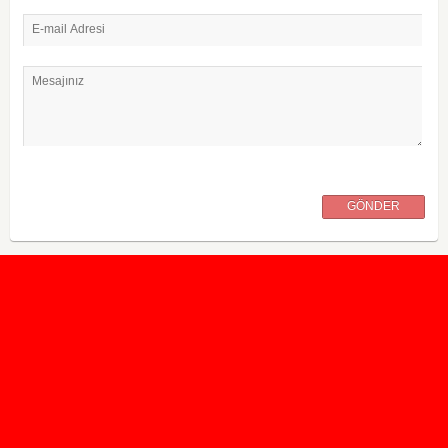
E-mail Adresi
Mesajınız
GÖNDER
2020 Taban ve Tavan Puanları
2019 Taban ve Tavan Puanları
Yüzlerce İngilizce Online Test
İletişim Formu