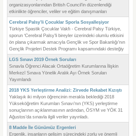
organizasyonlarından British Council’in düzenlendiği
etkinlikte öğrenciler, veliler ve eğitim danışmanları
Cerebral Palsy’li Çocuklar Sporla Sosyalleşiyor
Türkiye Spastik Çocuklar Vakfı - Cerebral Palsy Türkiye,
sporun ‘Cerebral Palsy’li bireyler üzerindeki olumlu etkisini
ön plana çıkarmak amacıyla Gençlik ve Spor Bakanlığı’nın
Gençlik Projeleri Destek Programı kapsamındaki desteğiy
LGS Sınavı 2019 Örnek Soruları
Sınavla Öğrenci Alacak Ortaöğretim Kurumlarına İlişkin
Merkezî Sınava Yönelik Aralık Ayı Örnek Soruları
Yayımlandı
2018 YKS Yerleştirme Analizi: Zirvede Rekabet Kızıştı
Yaklaşık iki milyon öğrencinin merakla beklediği 2018
Yükseköğretim Kurumları Sınavı’nın (YKS) yerleştirme
sonuçlarının açıklanmasının ardından, ÖSYM ve YÖK 31
Ağustos’da sınavla ilgili veriler yayınladı.
8 Madde İle Günümüz Ergenleri
Ergenlik, insanların gelişim sürecindeki zorlu ve önemli