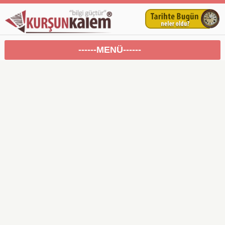
------MENÜ------