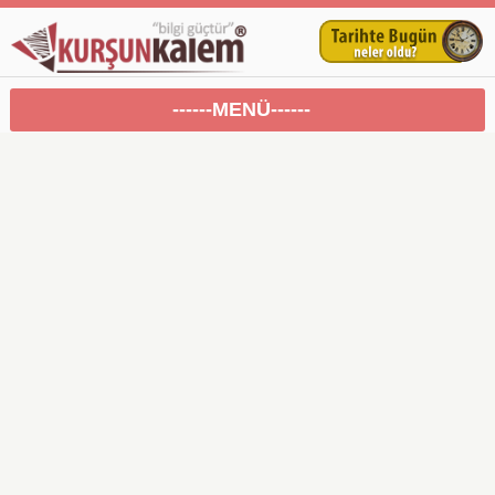
------MENÜ------