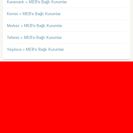
Karamanlı » MEB'e Bağlı Kurumlar
Kemer » MEB'e Bağlı Kurumlar
Merkez » MEB'e Bağlı Kurumlar
Tefenni » MEB'e Bağlı Kurumlar
Yeşilova » MEB'e Bağlı Kurumlar
2020 Taban ve Tavan Puanları
2019 Taban ve Tavan Puanları
Yüzlerce İngilizce Online Test
İletişim Formu