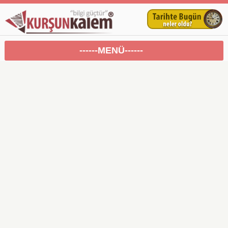
------MENÜ------