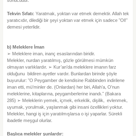
sonucudur.
Tekvin Sıfatı:
Yaratmak, yoktan var etmek demektir. Allah tek
yaratıcıdır, dilediği bir şeyi yoktan var etmek için sadece "Ol!"
demesi yeterlidir.
b) Meleklere İman
➢ Meleklere iman, inanç esaslarından biridir.
Melekler, nurdan yaratılmış, gözle görülmesi mümkün
olmayan varlıklardır. ➢ Kur’an’da meleklere imanın farz
olduğunu bildiren ayetler vardır. Bunlardan birinde şöyle
buyurulur: "O Peygamber de kendisine Rabbinden indirilene
iman etti, mü’minler de. (Onlardan) her biri, Allah’a, O’nun
meleklerine, kitaplarına, peygamberlerine inandı." (Bakara
285) ➢ Meleklerin yemek, içmek, erkeklik, dişilik, evlenmek,
uyumak, yorulmak, yaşlanmak gibi insani özellikleri yoktur.
Melekler, hangi iş için yaratılmışlarsa o işi yaparlar. Sürekli
ibadetle meşgul olurlar.
Başlıca melekler şunlardır: