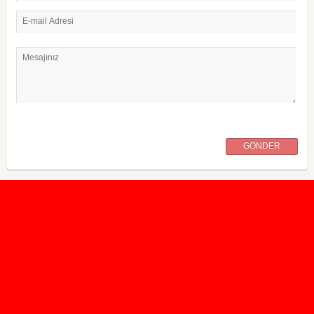
E-mail Adresi
Mesajınız
GÖNDER
2020 Taban ve Tavan Puanları
2019 Taban ve Tavan Puanları
Yüzlerce İngilizce Online Test
İletişim Formu