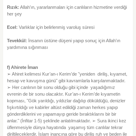
Rızık:
Allah’ın, yararlanmaları için canlıların hizmetine verdiği
her şey
Ecel:
Varlıklar için belirlenmiş varoluş süresi
Tevekkül:
İnsanın üstüne düşeni yapıp sonuç için Allah’ın
yardımına sığınması
f) Ahirete İman
➢ Ahiret kelimesi Kur’an-ı Kerim’de "yeniden diriliş, kıyamet,
hesap ve kavuşma günü" gibi kavramlarla karşılanmaktadır.
➢ Her canlının bir sonu olduğu gibi içinde yaşadığımız
evrenin de bir sonu olacaktır. Kur’an-ı Kerim’de kıyametin
kopması, "Gök yarıldığı, yıldızlar dağılıp döküldüğü, denizler
fışkırtıldığı ve kabirler altüst edildiği zaman herkes yapıp
gönderdiklerini ve yapamayıp geride bıraktıklarını bir bir
anlar." (İnfitar 1-5) şeklinde anlatılmaktadır. ➢ Sura ikinci kez
üflenmesiyle dünya hayatında yaşamış tüm canlılar tekrar
diriltileceklerdir. İslam inancına göre bu diriliş ruh ve beden ile