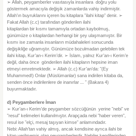
➢ Allah, peygamberler vasıtasıyla insanlara doğru yolu
göstermek amacıyla değişik zamanlarda vahiy indirmiştir.
Allah’ın buyruklarını içeren bu kitaplara "ilahi kitap" denir. ➢
Fakat Allah (c.c) tarafından gönderilen ilahi
kitaplardan bir kısmı tamamıyla ortadan kaybolmuş,
günümüze o kitaplardan herhangi bir şey ulaşmamıştır. Bir
kısmı ise zamanla insanların müdahaleleri sonucunda
değişikliğe uğramıştır. Günümüze bozulmadan gelebilen tek
ilahi kitap, Kur’an-ı Kerim’dir. ➢ İslam, yalnız Kur’an-ı Kerim’e
değil, daha önce gönderilen ilahi kitapların hepsine iman
etmeyi emretmektedir. ➢ Allah (c.c) Kur’an’da: "(Ey
Muhammed!) Onlar (Müslümanlar) sana indirilen kitaba da,
senden önce indirilenlere de inanırlar ... " (Bakara 4)
buyurmaktadır.
d) Peygamberlere İman
➢ Kur’an-ı Kerim’de peygamber sözcüğünün yerine "nebi" ve
"resul" kelimeleri kullanılmıştır. Arapçada nebi "haber veren",
resul ise "elçi, mesaj taşıyan kimse" anlamındadır.
Nebi: Allah’tan vahiy almış, ancak kendisine ayrıca ilahi bir
kitap verilmemiş olan peygamberlerdir. Nebiler kendilerinden