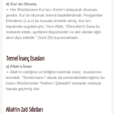
d) Kur’an Okuma
➢ Her Müslümanın Kur’an-ı Kerim’i anlayarak okuması
gerekir. Kur’an okumak önemli ibadetlerdendir. Peygamber
Efendimiz (s.a.v) bu konuda örneklik etmiş, Kur’an’ı
hayatında uygulamıştır. Yüce Allah, "(Resulüm!) Sana bu
mübarek kitabı, ayetlerini düşünsünler ve aklı olanlar öğüt
alsın diye indirdik." (Sa’d 29) buyurmaktadır.
Temel İnanç Esasları
a) Allah’a İman
➢ Allah’ın varlığına ve birliğine inanmak inanç esaslarının
temelidir. “Tevhid inancı” olarak da isimlendirebileceğimiz bu
inancı Müslümanlar “Kelime-i Şahadet”i inanarak söyleyip
hayata geçirmiş olur.
Allah’ın Zati Sıfatları