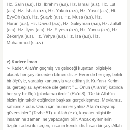
Hz. Salih (a.s), Hz. İbrahim (a.s), Hz. İsmail (a.s), Hz. Lut
(a.s), Hz. İshak (a.s), Hz. Yakub (a.s), Hz. Yusuf (a.s), Ht.
EyyOb (a.s), Hz. Şuayb (a.s), Hz. Musa (a.s), Hz.
Harun (a.s), Hz. Davud (a.s), Hz. Süleyman (a.s), Hz. Zülkifl
(a.s), Hz. İlyas (a.s), Hz. EIyesa (a.s), Hz. Yunus (a.s), Hz.
Zekeriya (a.s), Hz. Yahya (a.s), Hz. İsa (a.s), Hz.
Muhammed (s.a.v)
e) Kadere İman
➢ Kader, Allah’ın geçmişi ve geleceği kuşatan bilgisiyle
olacak her şeyi önceden bilmesidir. ➢ Evrende her şey, belirli
bir ölçüyle, yaratılış kanunuyla var edilmiştir. Kur’an-ı Kerim
bu gerçeği şu ayetlerde dile getirir: " ... Onun (Allah’ın) katında
her şey bir ölçü (planlama) iledir." (Ra’d 8), "De ki: Allah’ın
bizim için takdir ettiğinden başkası gerçekleşmez. Mevlamız,
sahibimiz odur. Onun için müminler yalnız Allah’a dayanıp
güvensinler." (Tevbe 51) ➢ Allah (c.c), kuşatıcı bilgisi ile
insanın ne zaman ne yapacağını bilir. Ancak eylemlerini
özgür iradesi ile seçen, insanın kendisidir. İnsan bir şeyi Allah