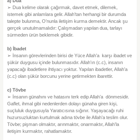
a) Dua
➢ Dua kelime olarak çağırmak, davet etmek, dilemek,
istemek gibi anlamlara gelir. Allah’tan herhangi bir durumda
talepte bulunma, O’nunla iletişim kurma demektir. Ancak şu
gerçek unutulmamalıdır: Çalışmadan yapılan dua, tarlayı
sürmeden ürün bekle­mek gibidir.
b) İbadet
➢ İnsanın görevlerinden birisi de Yüce Allah’a karşı ibadet ve
şükür duygusu içinde bulunmasıdır. Allah’ın (c.c), insanın
yapacağı ibadetlere ihtiyacı yoktur. Yapılan ibadetler, Allah’a
(c.c) olan şükür borcunu yerine getirmekten ibarettir.
c) Tövbe
➢ İnsanın günahını ve hatasını terk edip Allah’a dönmesidir.
Gaflet, ihmal gibi nedenlerden dolayı günaha giren kişi,
suçluluk duygusuyla Yaratıcısına sığınır. Yaşayacağı ruhi
huzursuzluktan kurtulmak adına tövbe ile Allah’a teslim olur.
Tövbe; pişman olmaktır, arınmaktır, onarmaktır, Allah’la
iletişim kurmaktır, rahatlamaktır.