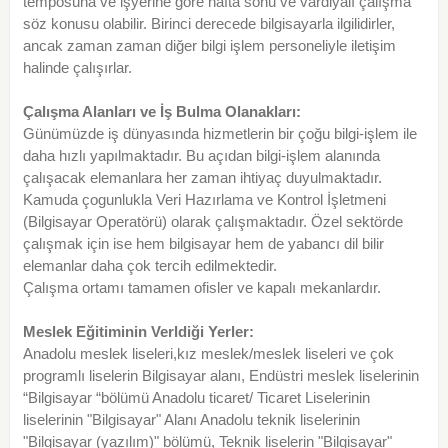
temposuna ve işyerine göre hafta sonu ve vardiyalı çalışma
söz konusu olabilir. Birinci derecede bilgisayarla ilgilidirler,
ancak zaman zaman diğer bilgi işlem personeliyle iletişim
halinde çalışırlar.
Çalışma Alanları ve İş Bulma Olanakları:
Günümüzde iş dünyasında hizmetlerin bir çoğu bilgi-işlem ile
daha hızlı yapılmaktadır. Bu açıdan bilgi-işlem alanında
çalışacak elemanlara her zaman ihtiyaç duyulmaktadır.
Kamuda çogunlukla Veri Hazırlama ve Kontrol İşletmeni
(Bilgisayar Operatörü) olarak çalışmaktadır. Özel sektörde
çalışmak için ise hem bilgisayar hem de yabancı dil bilir
elemanlar daha çok tercih edilmektedir.
Çalışma ortamı tamamen ofisler ve kapalı mekanlardır.
Meslek Eğitiminin Verldiği Yerler:
Anadolu meslek liseleri,kız meslek/meslek liseleri ve çok
programlı liselerin Bilgisayar alanı, Endüstri meslek liselerinin
“Bilgisayar “bölümü Anadolu ticaret/ Ticaret Liselerinin
liselerinin "Bilgisayar" Alanı Anadolu teknik liselerinin
"Bilgisayar (yazılım)" bölümü, Teknik liselerin "Bilgisayar"