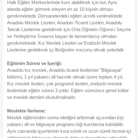
Halk Eğitim Merkezlerinde kurs alabilmek için ise; Aynı
alanda eğitim görmek isteyen en az 10 kişinin olması
gerekmektedir. Dersanelerdeki eğitim ücretli verilmektedir.
Anadolu Meslek Liseleri, Anadolu Ticaret Liseleri, Anadolu
Teknik Liselerine girebilmek için Orta Öğretim Öğrenci Seçme
ve Yerleştirme Sınavını başarı ile tamamlamış olmaları
gerekmektedir. Kız Meslek Liseleri ve Endüstri Meslek
Liselerine girebilmek içi İlköğretim mezunu olmak yeterlidir
Eğitimin Süresi ve İçeriği:
Anadolu kız meslek, Anadolu ticaret liselerinin "Bilgisayar"
bölümü, 1 yıl yabancı dil hazırlık olmak üzere toplam 4 yıl,
Kız meslek liseleri, çok programlı liseleri, endüstri meslek
liselerinde eğitim süresi 3 yıldır. Eğitim süresince genel kültür
ve meslek dersleri okutulmaktadır.
Meslekte İlerleme:
Meslek eğitiminden sonra niteliğini arttırmak açısından kişi
yabancı dil ve bilgisayar programcılığı kurslarına katılabilir.
Aynı zamanda işyerlerinin kısa süreli ve uzun süreli hizmet-içi
eğitimleriyle bilgisayar alanında bilgi ve becerilerini arttırabilir.