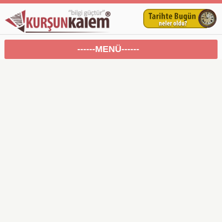
------MENÜ------