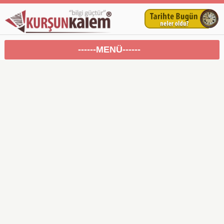
------MENÜ------