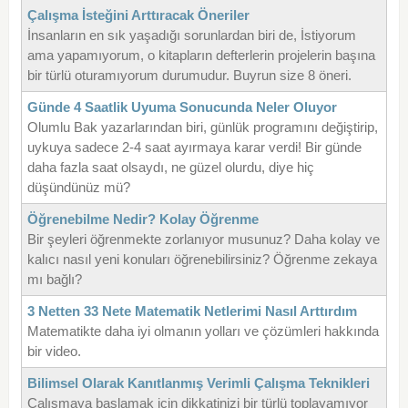
Çalışma İsteğini Arttıracak Öneriler
İnsanların en sık yaşadığı sorunlardan biri de, İstiyorum
ama yapamıyorum, o kitapların defterlerin projelerin başına
bir türlü oturamıyorum durumudur. Buyrun size 8 öneri.
Günde 4 Saatlik Uyuma Sonucunda Neler Oluyor
Olumlu Bak yazarlarından biri, günlük programını değiştirip,
uykuya sadece 2-4 saat ayırmaya karar verdi! Bir günde
daha fazla saat olsaydı, ne güzel olurdu, diye hiç
düşündünüz mü?
Öğrenebilme Nedir? Kolay Öğrenme
Bir şeyleri öğrenmekte zorlanıyor musunuz? Daha kolay ve
kalıcı nasıl yeni konuları öğrenebilirsiniz? Öğrenme zekaya
mı bağlı?
3 Netten 33 Nete Matematik Netlerimi Nasıl Arttırdım
Matematikte daha iyi olmanın yolları ve çözümleri hakkında
bir video.
Bilimsel Olarak Kanıtlanmış Verimli Çalışma Teknikleri
Çalışmaya başlamak için dikkatinizi bir türlü toplayamıyor