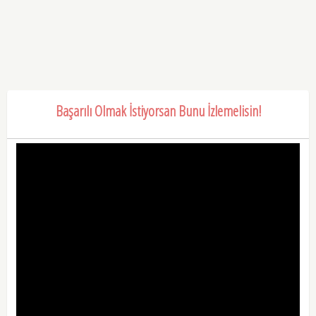
Başarılı Olmak İstiyorsan Bunu İzlemelisin!