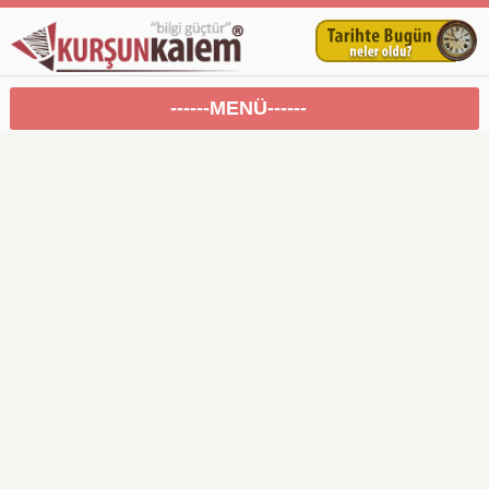
------MENÜ------