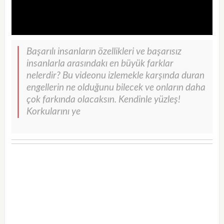
Başarılı insanların özellikleri ve başarısız
insanlarla arasındakı en büyük farklar
nelerdir? Bu videonu izlemekle karşında duran
engellerin ne olduğunu bilecek ve onların daha
çok farkında olacaksın. Kendinle yüzleş!
Korkularını ye