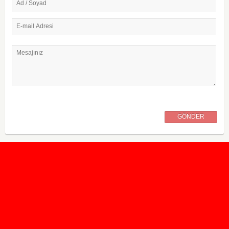
Ad / Soyad
E-mail Adresi
Mesajınız
GÖNDER
2020 Taban ve Tavan Puanları
2019 Taban ve Tavan Puanları
Yüzlerce İngilizce Online Test
İletişim Formu