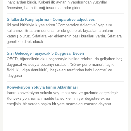
inançlardan biridir. Kökeni ilk aynanın yapılışından yüzyıllar
öncesine, hatta ilk çağ insanına kadar gider.
Sıfatlarda Karşılaştırma - Comparative adjectives
İki şeyi birbiriyle kıyaslarken "Comparative Adjective" yapısını
kullanırız. Sıfatların sonuna –er eki getirerek kıyaslama anlamı
katmış oluruz. Sıfatlara –er eklemenin bazı kuralları vardır. Sıfatlara
genellikle direk olarak ’–
Sizi Geleceğe Taşıyacak 5 Duygusal Beceri
OECD, öğrencilerin okul başarısıyla birlikte refahını da geliştiren beş
duygusal ve sosyal beceriyi sıraladı: ‘Görev performansı’, ‘açık
fikirlilik’, ‘dışa dönüklük’, ‘başkaları tarafından kabul görme’ ve
‘duygusa
Konveksiyon Yoluyla Isının Aktarılması
Isının konveksiyon yoluyla yayılması sıvı ve gazlarda gerçekleşir.
Konveksiyon, ısınan madde taneciklerinin yer değiştirerek ısı
enerjisini bir yerden başka bir yere taşımaları esasına dayanır.