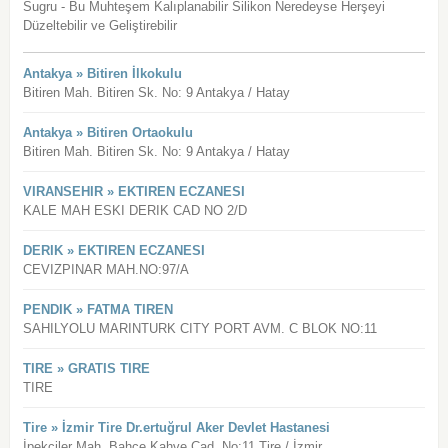
Sugru - Bu Muhteşem Kalıplanabilir Silikon Neredeyse Herşeyi
Düzeltebilir ve Geliştirebilir
Antakya » Bitiren İlkokulu
Bitiren Mah. Bitiren Sk. No: 9 Antakya / Hatay
Antakya » Bitiren Ortaokulu
Bitiren Mah. Bitiren Sk. No: 9 Antakya / Hatay
VIRANSEHIR » EKTIREN ECZANESI
KALE MAH ESKI DERIK CAD NO 2/D
DERIK » EKTIREN ECZANESI
CEVIZPINAR MAH.NO:97/A
PENDIK » FATMA TIREN
SAHILYOLU MARINTURK CITY PORT AVM. C BLOK NO:11
TIRE » GRATIS TIRE
TIRE
Tire » İzmir Tire Dr.ertuğrul Aker Devlet Hastanesi
İpekciler Mah. Bahce Kahve Cad. No:11 Tire / İzmir