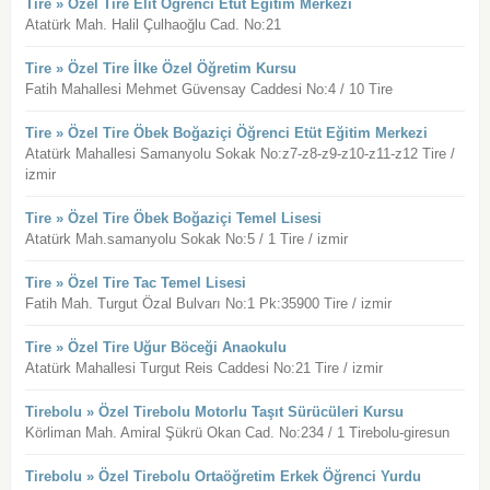
Tire » Özel Tire Elit Öğrenci Etüt Eğitim Merkezi
Atatürk Mah. Halil Çulhaoğlu Cad. No:21
Tire » Özel Tire İlke Özel Öğretim Kursu
Fatih Mahallesi Mehmet Güvensay Caddesi No:4 / 10 Tire
Tire » Özel Tire Öbek Boğaziçi Öğrenci Etüt Eğitim Merkezi
Atatürk Mahallesi Samanyolu Sokak No:z7-z8-z9-z10-z11-z12 Tire /
izmir
Tire » Özel Tire Öbek Boğaziçi Temel Lisesi
Atatürk Mah.samanyolu Sokak No:5 / 1 Tire / izmir
Tire » Özel Tire Tac Temel Lisesi
Fatih Mah. Turgut Özal Bulvarı No:1 Pk:35900 Tire / izmir
Tire » Özel Tire Uğur Böceği Anaokulu
Atatürk Mahallesi Turgut Reis Caddesi No:21 Tire / izmir
Tirebolu » Özel Tirebolu Motorlu Taşıt Sürücüleri Kursu
Körliman Mah. Amiral Şükrü Okan Cad. No:234 / 1 Tirebolu-giresun
Tirebolu » Özel Tirebolu Ortaöğretim Erkek Öğrenci Yurdu