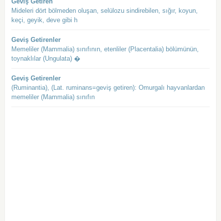
Geviş Getiren
Mideleri dört bölmeden oluşan, selülozu sindirebilen, sığır, koyun,
keçi, geyik, deve gibi h
Geviş Getirenler
Memeliler (Mammalia) sınıfının, etenliler (Placentalia) bölümünün,
toynaklılar (Ungulata) �
Geviş Getirenler
(Ruminantia), (Lat. ruminans=geviş getiren): Omurgalı hayvanlardan
memeliler (Mammalia) sınıfın