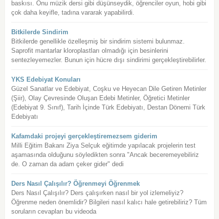
baskısı. Onu müzik dersi gibi düşünseydik, öğrenciler oyun, hobi gibi
çok daha keyifle, tadına vararak yapabilirdi.
Bitkilerde Sindirim
Bitkilerde genellikle özelleşmiş bir sindirim sistemi bulunmaz.
Saprofit mantarlar kloroplastları olmadığı için besinlerini
sentezleyemezler. Bunun için hücre dışı sindirimi gerçekleştirebilirler.
YKS Edebiyat Konuları
Güzel Sanatlar ve Edebiyat, Coşku ve Heyecan Dile Getiren Metinler
(Şiir), Olay Çevresinde Oluşan Edebi Metinler, Öğretici Metinler
(Edebiyat 9. Sınıf), Tarih İçinde Türk Edebiyatı, Destan Dönemi Türk
Edebiyatı
Kafamdaki projeyi gerçekleştiremezsem giderim
Milli Eğitim Bakanı Ziya Selçuk eğitimde yapılacak projelerin test
aşamasında olduğunu söyledikten sonra "Ancak beceremeyebiliriz
de. O zaman da adam çeker gider" dedi
Ders Nasıl Çalışılır? Öğrenmeyi Öğrenmek
Ders Nasıl Çalışılır? Ders çalışırken nasıl bir yol izlemeliyiz?
Öğrenme neden önemlidir? Bilgileri nasıl kalıcı hale getirebiliriz? Tüm
soruların cevapları bu videoda