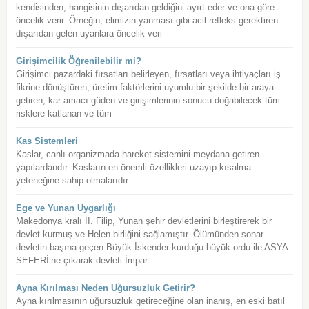
kendisinden, hangisinin dışarıdan geldiğini ayırt eder ve ona göre
öncelik verir. Örneğin, elimizin yanması gibi acil refleks gerektiren
dışarıdan gelen uyanlara öncelik veri
Girişimcilik Öğrenilebilir mi?
Girişimci pazardaki fırsatları belirleyen, fırsatları veya ihtiyaçları iş
fikrine dönüştüren, üretim faktörlerini uyumlu bir şekilde bir araya
getiren, kar amacı güden ve girişimlerinin sonucu doğabilecek tüm
risklere katlanan ve tüm
Kas Sistemleri
Kaslar, canlı organizmada hareket sistemini meydana getiren
yapılardandır. Kasların en önemli özellikleri uzayıp kısalma
yeteneğine sahip olmalarıdır.
Ege ve Yunan Uygarlığı
Makedonya kralı II. Filip, Yunan şehir devletlerini birleştirerek bir
devlet kurmuş ve Helen birliğini sağlamıştır. Ölümünden sonar
devletin başına geçen Büyük İskender kurduğu büyük ordu ile ASYA
SEFERİ’ne çıkarak devleti İmpar
Ayna Kırılması Neden Uğursuzluk Getirir?
Ayna kırılmasının uğursuzluk getireceğine olan inanış, en eski batıl