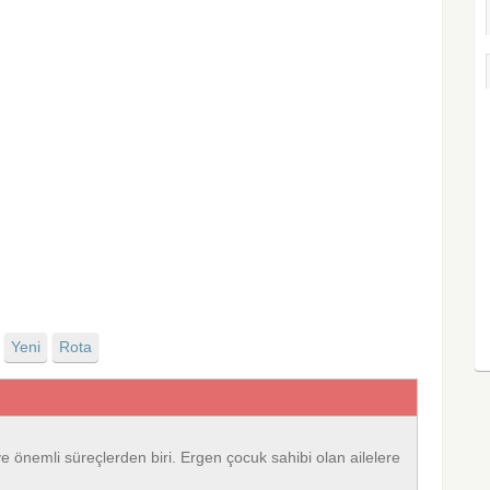
Yeni
Rota
ve önemli süreçlerden biri. Ergen çocuk sahibi olan ailelere