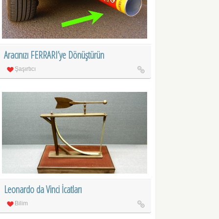
Aracınızı FERRARI’ye Dönüştürün
Şaşırtıcı
Leonardo da Vinci İcatları
Bilim