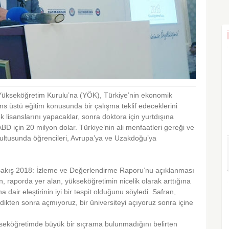
 Yükseköğretim Kurulu’na (YÖK), Türkiye’nin ekonomik
s üstü eğitim konusunda bir çalışma teklif edeceklerini
sek lisanslarını yapacaklar, sonra doktora için yurtdışına
D için 20 milyon dolar. Türkiye’nin ali menfaatleri gereği ve
ğrultusunda öğrencileri, Avrupa’ya ve Uzakdoğu’ya
 Bakış 2018: İzleme ve Değerlendirme Raporu’nu açıklanması
n, raporda yer alan, yükseköğretimin nicelik olarak arttığına
air eleştirinin iyi bir tespit olduğunu söyledi. Safran,
irdikten sonra açmıyoruz, bir üniversiteyi açıyoruz sonra içine
kseköğretimde büyük bir sıçrama bulunmadığını belirten