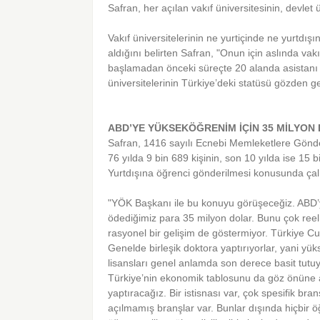
Safran, her açılan vakıf üniversitesinin, devlet
Vakıf üniversitelerinin ne yurtiçinde ne yurtdışı
aldığını belirten Safran, "Onun için aslında vakı
başlamadan önceki süreçte 20 alanda asistanı yu
üniversitelerinin Türkiye’deki statüsü gözden ge
ABD’YE YÜKSEKÖĞRENİM İÇİN 35 MİLYON
Safran, 1416 sayılı Ecnebi Memleketlere Gön
76 yılda 9 bin 689 kişinin, son 10 yılda ise 15 bi
Yurtdışına öğrenci gönderilmesi konusunda çal
"YÖK Başkanı ile bu konuyu görüşeceğiz. ABD’ye 
ödediğimiz para 35 milyon dolar. Bunu çok ree
rasyonel bir gelişim de göstermiyor. Türkiye Cu
Genelde birleşik doktora yaptırıyorlar, yani yüks
lisansları genel anlamda son derece basit tutuy
Türkiye’nin ekonomik tablosunu da göz önüne al
yaptıracağız. Bir istisnası var, çok spesifik bra
açılmamış branşlar var. Bunlar dışında hiçbir öğr