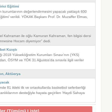
ici Eğitimi
m kurumlarının değerlendirmesini yapacak yaklaşık 600
itimi’ verildi. YÖKAK Başkanı Prof. Dr. Muzaffer Elmas,
zel Kahraman ile oğlu Kamuran Kahraman, fen bilgisi dersi
annesine Hocam diyemiyor” dedi.
bet Kızıştı
diği 2018 Yükseköğretim Kurumları Sınavı’nın (YKS)
dan, ÖSYM ve YÖK 31 Ağustos’da sınavla ilgili veriler
on, Aktüerya
ayacak
de 81 ildeki ilk ve ortaokullarda basketbol seferberliği
bakanlıklarının desteğiyle hayata geçirilen ‘Haydi Sahaya
ler (Tümünü Liste)