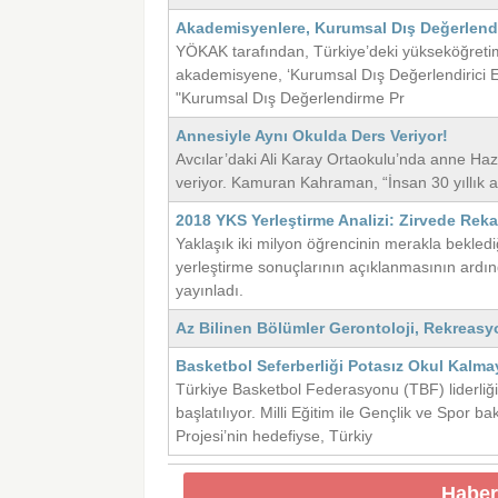
Akademisyenlere, Kurumsal Dış Değerlendir
YÖKAK tarafından, Türkiye’deki yükseköğreti
akademisyene, ‘Kurumsal Dış Değerlendirici Eğ
"Kurumsal Dış Değerlendirme Pr
Annesiyle Aynı Okulda Ders Veriyor!
Avcılar’daki Ali Karay Ortaokulu’nda anne Ha
veriyor. Kamuran Kahraman, “İnsan 30 yıllık 
2018 YKS Yerleştirme Analizi: Zirvede Reka
Yaklaşık iki milyon öğrencinin merakla bekle
yerleştirme sonuçlarının açıklanmasının ardın
yayınladı.
Az Bilinen Bölümler Gerontoloji, Rekreasy
Basketbol Seferberliği Potasız Okul Kalm
Türkiye Basketbol Federasyonu (TBF) liderliğin
başlatılıyor. Milli Eğitim ile Gençlik ve Spor 
Projesi’nin hedefiyse, Türkiy
Haber