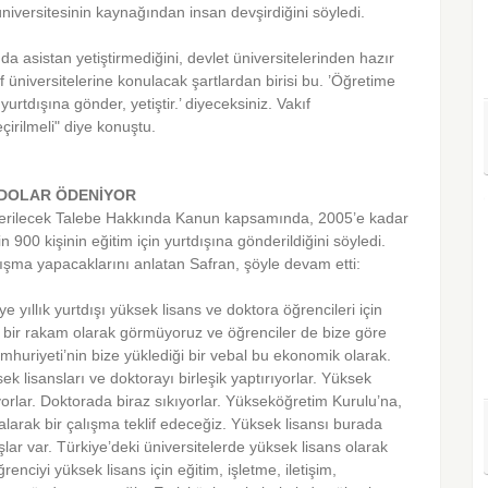
 üniversitesinin kaynağından insan devşirdiğini söyledi.
nda asistan yetiştirmediğini, devlet üniversitelerinden hazır
f üniversitelerine konulacak şartlardan birisi bu. ’Öğretime
rtdışına gönder, yetiştir.’ diyeceksiniz. Vakıf
çirilmeli" diye konuştu.
 DOLAR ÖDENİYOR
derilecek Talebe Hakkında Kanun kapsamında, 2005’e kadar
n 900 kişinin eğitim için yurtdışına gönderildiğini söyledi.
ışma yapacaklarını anlatan Safran, şöyle devam etti:
yıllık yurtdışı yüksek lisans ve doktora öğrencileri için
l bir rakam olarak görmüyoruz ve öğrenciler de bize göre
mhuriyeti’nin bize yüklediği bir vebal bu ekonomik olarak.
ek lisansları ve doktorayı birleşik yaptırıyorlar. Yüksek
orlar. Doktorada biraz sıkıyorlar. Yükseköğretim Kurulu’na,
arak bir çalışma teklif edeceğiz. Yüksek lisansı burada
nşlar var. Türkiye’deki üniversitelerde yüksek lisans olarak
enciyi yüksek lisans için eğitim, işletme, iletişim,