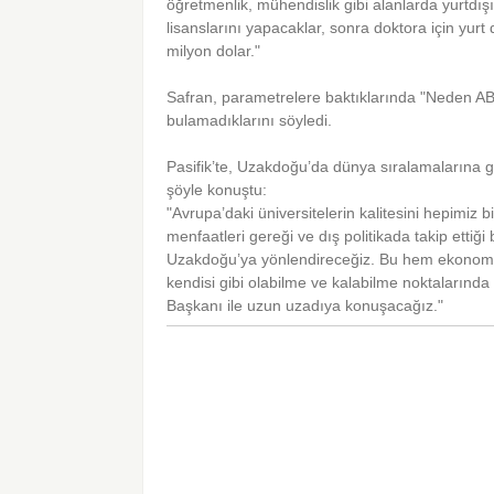
öğretmenlik, mühendislik gibi alanlarda yurtdı
lisanslarını yapacaklar, sonra doktora için yur
milyon dolar."
Safran, parametrelere baktıklarında "Neden A
bulamadıklarını söyledi.
Pasifik’te, Uzakdoğu’da dünya sıralamalarına g
şöyle konuştu:
"Avrupa’daki üniversitelerin kalitesini hepimiz b
menfaatleri gereği ve dış politikada takip etti
Uzakdoğu’ya yönlendireceğiz. Bu hem ekonomik
kendisi gibi olabilme ve kalabilme noktaların
Başkanı ile uzun uzadıya konuşacağız."