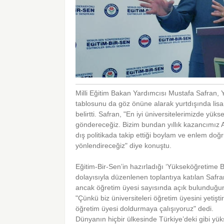
Milli Eğitim Bakan Yardımcısı Mustafa Safran,
tablosunu da göz önüne alarak yurtdışında lisan
belirtti. Safran, "En iyi üniversitelerimizde yük
göndereceğiz. Bizim bundan yıllık kazancımız AB
dış politikada takip ettiği boylam ve enlem do
yönlendireceğiz" diye konuştu.
Eğitim-Bir-Sen’in hazırladığı ‘Yükseköğretime
dolayısıyla düzenlenen toplantıya katılan Safra
ancak öğretim üyesi sayısında açık bulunduğuna d
"Çünkü biz üniversiteleri öğretim üyesini yetişt
öğretim üyesi doldurmaya çalışıyoruz" dedi.
Dünyanın hiçbir ülkesinde Türkiye’deki gibi yü