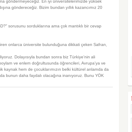
şına göndermeyeceğiz. En iyi üniversitelerimizde yüksek
t dışına göndereceğiz. Bizim bundan yıllık kazancımız 20
BD?" sorusunu sorduklarına ama çok mantıklı bir cevap
iren onlarca üniversite bulunduğuna dikkati çeken Safran,
iliyoruz. Dolayısıyla bundan sonra biz Türkiye’nin ali
ği boylam ve enlem doğrultusunda öğrencileri, Avrupa’ya ve
 kaynak hem de çocuklarımızın belki kültürel anlamda da
da da bunun daha faydalı olacağına inanıyoruz. Bunu YÖK