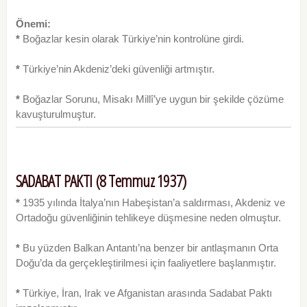
Önemi:
*
Boğazlar kesin olarak Türkiye’nin kontrolüne girdi.
*
Türkiye’nin Akdeniz’deki güvenliği artmıştır.
*
Boğazlar Sorunu, Misakı Millî’ye uygun bir şe­kilde çözüme
kavuşturulmuştur.
SADABAT PAKTI (8 Temmuz 1937)
*
1935 yılında İtalya’nın Habeşistan’a saldırması, Akdeniz ve
Ortadoğu güvenliğinin tehlikeye düşmesine neden olmuştur.
*
Bu yüzden Balkan Antantı’na benzer bir ant­laşmanın Orta
Doğu’da da gerçekleştirilmesi için faa­liyetlere başlanmıştır.
*
Türkiye, İran, Irak ve Afganistan arasında Sa­dabat Paktı