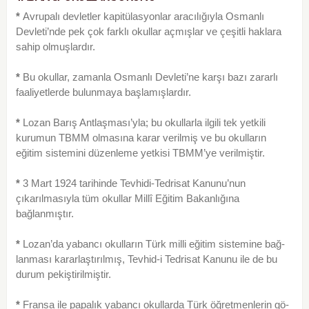
*
Avrupalı devletler kapitülasyonlar aracılığıyla Osmanlı
Devleti’nde pek çok farklı okullar açmışlar ve çeşitli haklara
sahip olmuşlardır.
*
Bu okullar, zamanla Osmanlı Devleti’ne karşı bazı zararlı
faaliyetlerde bulunmaya başlamışlardır.
*
Lozan Barış Antlaşması’yla; bu okullarla ilgili tek yetkili
kurumun TBMM olmasına karar verilmiş ve bu okulların
eğitim sistemini düzenleme yetkisi TBMM’ye verilmiştir.
*
3 Mart 1924 tarihinde Tevhidi-Tedrisat Kanunu’nun
çıkarılmasıyla tüm okullar Millî Eğitim Bakan­lığına
bağlanmıştır.
*
Lozan’da yabancı okulların Türk milli eğitim sistemine bağ­
lanması kararlaştırılmış, Tevhid-i Tedrisat Kanunu ile de bu
durum pekiştirilmiştir.
*
Fransa ile papalık yabancı okullarda Türk öğretmenlerin gö­