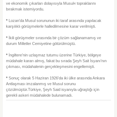
ve ekonomik çıkarları dolayısıyla Musul« topraklarını
bırakmak istemiyordu.
*
Lozan’da Musul sorununun iki taraf arasında yapılacak
karşılıklı görüşmelerle halledilmesine karar verilmişti.
*
İkili görüşmeler sırasında bir çözüm sağlana­mamış ve
durum Milletler Cemiyetine götürülmüştü.
*
İngiltere’nin uzlaşmaz tutumu üzerine Türkiye, bölgeye
müdahale kararı almış, fakat bu sırada Şeyh Sait İsyanı’nın
çıkması, müdahalenin gerçekleşmesini engellemişti.
*
Sonuç olarak 5 Haziran 1926’da iki ülke arasın­da Ankara
Antlaşması imzalanmış ve Musul sorunu
çözülmüştür.Türkiye, Şeyh Said isyanıyla uğraştığı için
gerekli askeri mü­dahalede bulunamadı.