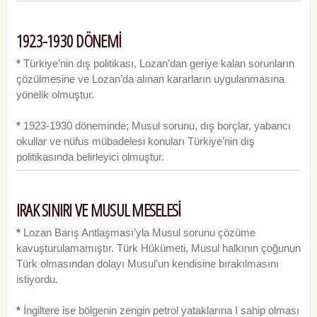
1923-1930 DÖNEMİ
*
Türkiye’nin dış politikası, Lozan’dan geriye kalan sorunların
çözülmesine ve Lozan’da alınan kararların uygulanmasına
yönelik olmuştur.
*
1923-1930 döneminde; Musul sorunu, dış borçlar, yabancı
okullar ve nüfus mübadelesi konuları Türkiye’nin dış
politikasında belirleyici olmuştur.
IRAK SINIRI VE MUSUL MESELESİ
*
Lozan Barış Antlaşması’yla Musul sorunu çö­züme
kavuşturulamamıştır. Türk Hükümeti, Musul halkının çoğunun
Türk olmasından dolayı Musul’un kendisine bırakılmasını
istiyordu.
*
İngiltere ise bölgenin zengin petrol yataklarına I sahip olması