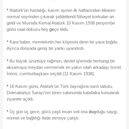
*
Atatürk’ün hastalığı, kasım ayının ilk haftasından itibaren
normal seyrinden çıkarak şiddetlendi.Nihayet korkulan an
geldi ve Mustafa Kemal Atatürk 10 Kasım 1938 perşembe
günü saat dokuzu beş
ge
çe öldü.
*
Kara haber, memleketin her köşesini derin bir yasa boğdu.
Ayrıca dünyada geniş bir yankı uyandırdı.
*
Bu büyük üzüntüye rağmen, devlet iş!erinde herhangi bir
aksamaya meydan vermemek en yakın silah arkadaşı İsmet
İnönü, cumhurbaşkanı seçildi (11 Kasım 1938).
*
16 Kasım günü, Atatürk’ün Türk
bayrağına
sarılı tabutu,
Dolmabahçe Sarayı’nın tören salonunda katafalka konularak
ziyarete açıldı.
*
Üç gün üç gece, gözü yaşlı insan seli ona
duy
duğu saygı,
minnet ve bağlılığı ifade etmeye çalıştı.