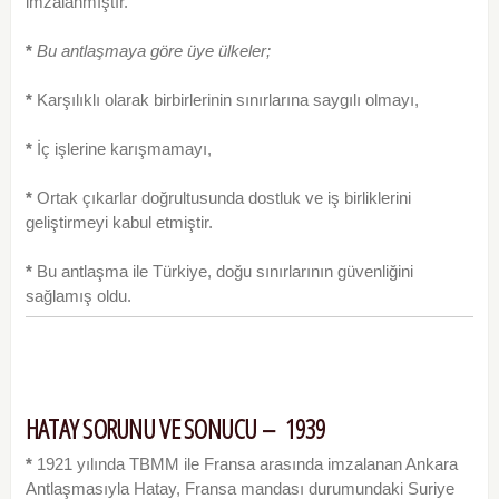
imzalanmıştır.
*
Bu antlaşmaya göre üye ülkeler;
*
Karşılıklı olarak birbirlerinin sınırlarına saygılı olmayı,
*
İç işlerine karışmamayı,
*
Ortak çıkarlar doğrultusunda dostluk ve iş bir­liklerini
geliştirmeyi kabul etmiştir.
*
Bu antlaşma ile Türkiye, doğu sınırlarının gü­venliğini
sağlamış oldu.
HATAY SORUNU VE SONUCU – 1939
*
1921 yılında TBMM ile Fransa arasında imza­lanan Ankara
Antlaşmasıyla Hatay, Fransa mandası durumundaki Suriye