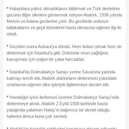
*
Hataylılara yalnız olmadıklarını bildirmek ve Türk devletinin
gücünü diğer ülkelere göstermek iste­yen Atatürk, 1938 yılında
Mersin ve Adana gezilerine çıktı. Bu gezilerde ordunun
tatbikatlarını ve geçit tö­renlerini hasta olmasına rağmen ilgi ile
izledi.
*
Geziden sonra Ankara’ya döndü. Hem tedavi olmak hem de
dinlenmek için İstanbul’a gitti. Doktorlar onun sağlığına
kavuşması için yoğun bir çaba harca­dılar.
*
İstanbul’da Dolmabahçe Sarayı yerine Savarona yatında
kalmayı tercih etti. Atatürk doktorların dinlenmesi yolundaki
ısrarlarına rağmen ülke işleriyle ilgilenmeye devam etti.
*
Hastalığın iyice ilerlemesi üzerine Dolmabahçe Sarayı’nda
dinlenmeye alındı. Atatürk 2 Eylül 1938 tarihinde hasta
yatağında yatarken Hatay’ın bağımsız bir devlet olduğu
haberini alınca buna çok sevindi.
*
Atatürk’ün hastalığı ciddiyetini korumaya de­vam ediyordu.