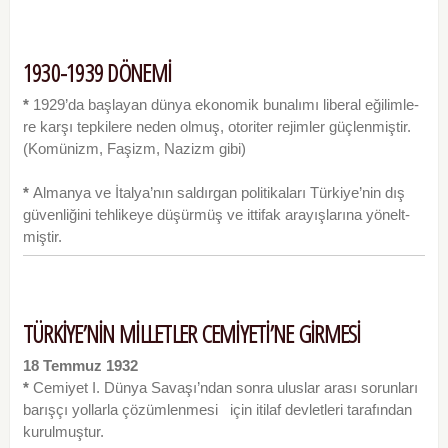
1930-1939 DÖNEMİ
*
1929’da başlayan dünya ekonomik bunalımı liberal eğilimle­
re karşı tepkilere neden olmuş, otoriter rejimler güçlenmiştir.
(Komünizm, Faşizm, Nazizm gibi)
*
Almanya ve İtalya’nın saldırgan politikaları Türkiye’nin dış
güvenliğini tehlikeye düşürmüş ve ittifak arayışlarına yönelt­
miştir.
TÜRKİYE’NİN MİLLETLER CEMİYETİ’NE GİRMESİ
18 Temmuz 1932
*
Cemiyet I. Dünya Savaşı’ndan sonra uluslar arası sorunları
barışçı yollarla çözümlenmesi için itilaf devletleri tarafından
kurulmuştur.