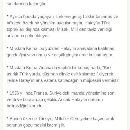
sınırlarında kalmıştır.
*
Ayrıca burada yaşayan Türklere geniş haklar tanınmış ve
bölgede özerk bir yönetim uygulanmıştır. Hatay’ın Türk
toprakları dışında kalması Misakı Millî’den taviz verildiği
anlamına gelmekteydi.
*
Mustafa Kemal bu yüzden Hatay’ın anavatana katılması
gerektiğini savunmuş ve çeşitli girişimlerde bulunmuştur.
*
Mustafa Kemal Adana’da yaptığı bir konuşmada, “Kırk
asırlık Türk yurdu, düşman elinde esir kalamaz.” diyerek
ileride Hatay’ın ana vatana katılacağının müj­desini vermiştir.
*
1936 yılında Fransa, Suriye’deki manda yöne­timine son
verdi ve buralardan çekildi. Ancak Hatay’ın durumu
belirsizliğini korudu.
*
Bunun üzerine Türkiye, Milletler Cemiyetine başvurarak
sorunun çözülmesini istemiştir.