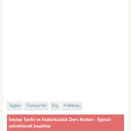
Taglar:
Türkiye’nin
Dış
Politikası
İnkılap Tarihi ve Atatürkçülük Ders Notları - İlginizi
çekebilecek başlıklar