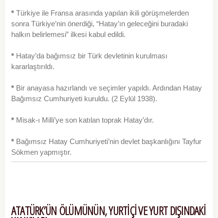
*
Türkiye ile Fransa arasında yapılan ikili görüş­melerden
sonra Türkiye’nin önerdiği, “Hatay’ın gele­ceğini buradaki
halkın belirlemesi” ilkesi kabul edildi.
*
Hatay’da bağımsız bir Türk devletinin kurulması
kararlaştırıldı.
*
Bir anayasa hazırlandı ve seçimler yapıldı. Ardından Hatay
Bağımsız Cumhuriyeti kuruldu. (2 Eylül 1938).
*
Misak-ı Milli’ye son katılan toprak Hatay’dır.
*
Bağımsız Hatay Cumhuriyeti’nin devlet başkanlığını Tayfur
Sökmen yapmıştır.
ATATÜRK’ÜN ÖLÜMÜNÜN, YURTİÇİ VE YURT DIŞINDAKİ