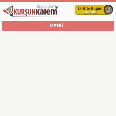
------MENÜ------