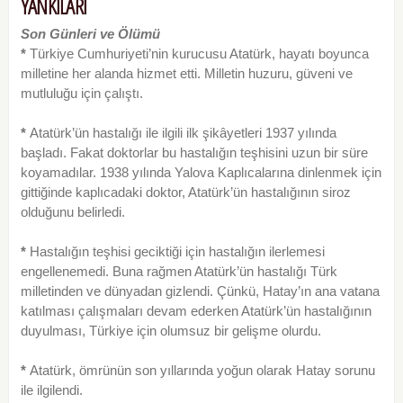
YANKILARI
Son Günleri ve Ölümü
*
Türkiye Cumhuriyeti’nin kurucusu Atatürk, hayatı boyunca
milletine her alanda hizmet etti. Milletin huzuru, güveni ve
mutluluğu için çalıştı.
*
Atatürk’ün hastalığı ile ilgili ilk şikâyetleri 1937 yılında
başladı. Fakat doktorlar bu hastalığın teşhisini uzun bir süre
koyamadılar. 1938 yılında Yalova Kap­lıcalarına dinlenmek için
gittiğinde kaplıcadaki doktor, Atatürk’ün hastalığının siroz
olduğunu belirledi.
*
Hastalığın teşhisi geciktiği için hastalığın iler­lemesi
engellenemedi. Buna rağmen Atatürk’ün has­talığı Türk
milletinden ve dünyadan gizlendi. Çünkü, Hatay’ın ana vatana
katılması çalışmaları devam ederken Atatürk’ün hastalığının
duyulması, Türkiye için olumsuz bir gelişme olurdu.
*
Atatürk, ömrünün son yıllarında yoğun olarak Hatay sorunu
ile ilgilendi.