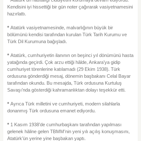
Kendisini iyi hissettiği bir gün noter çağırarak vasiyetnamesini
hazırlattı.
*
Atatürk vasiyetnamesinde, malvarlığının büyük bir
bölümünü kendisi tarafından kurulan Türk Tarih Kurumu ve
Türk Dil Kurumuna bağışladı.
*
Atatürk, cumhuriyetin ilanının on beşinci yıl dönümünü hasta
yatağında geçirdi. Çok arzu ettiği hâlde, Ankara’ya gidip
cumhuriyet törenlerine katıla­madı (29 Ekim 1938). Türk
ordusuna gönderdiği me­saj, dönemin başbakanı Celal Bayar
tarafından okun­du. Bu mesajda, Türk ordusuna Kurtuluş
Savaşı’nda gösterdiği kahramanlıktan dolayı teşekkür etti.
*
Ayrıca Türk milletini ve cumhuriyeti, modern si­lahlarla
donanmış Türk ordusuna emanet ediyordu.
*
1 Kasım 1938’de cumhurbaşkanı tarafından yapılması
gelenek hâline gelen TBMM’nin yeni yılı açılış konuşmasını,
Atatürk’ün yerine yine başbakan yaptı.