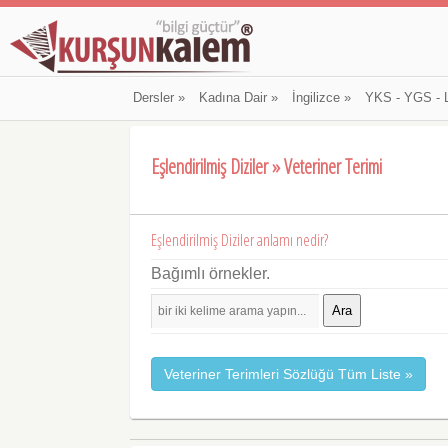
Dersler
»
Kadına Dair
»
İngilizce
»
YKS - YGS - 
Eşlendirilmiş Diziler » Veteriner Terimi
Eşlendirilmiş Diziler anlamı nedir?
Bağımlı örnekler.
Ara
Veteriner Terimleri Sözlüğü Tüm Liste »