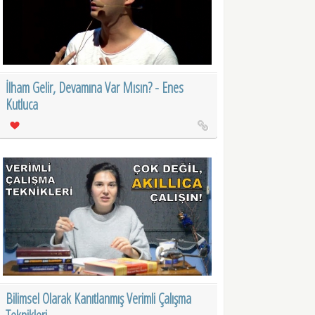
İlham Gelir, Devamına Var Mısın? - Enes
Kutluca
Bilimsel Olarak Kanıtlanmış Verimli Çalışma