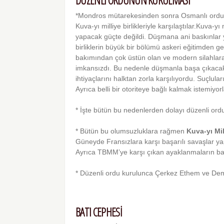
DÜZENLİ ORDUNUN KURULMASI
*Mondros mütarekesinden sonra Osmanlı ordusu t
Kuva-yı milliye birlikleriyle karşılaştılar.Kuva-y
yapacak güçte değildi. Düşmana ani bas­kınlar ya
birliklerin büyük bir bölümü askeri eğitimden ge
bakımından çok üstün olan ve modern silah­lar
imkansızdı. Bu nedenle düşmanla başa çıkacak d
ihtiyaçlarını halktan zorla karşılıyordu. Suçlular
Ayrıca belli bir otoriteye bağlı kal­mak istemiyorl
* İşte bütün bu nedenlerden dolayı düzenli ord
* Bütün bu olumsuzluklara rağmen
Kuva-yı Mil
Güneyde Fransızlara karşı başarılı savaşlar yaptı
Ayrıca TBMM’ye karşı çıkan ayaklanmaların bast
* Düzenli ordu kurulunca Çerkez Ethem ve Demir
BATI CEPHESİ