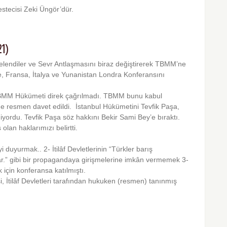
estecisi Zeki Üngör’dür.
21)
işelendiler ve Sevr Antlaşmasını biraz değiştirerek TBMM’ne
re, Fransa, İtalya ve Yunanistan Londra Konferansını
TBMM Hükümeti direk çağrılmadı. TBMM bunu kabul
e resmen davet edildi. İstanbul Hükümetini Tevfik Paşa,
yordu. Tevfik Paşa söz hakkını Bekir Sami Bey’e bıraktı.
 olan haklarımızı belirtti.
 duyurmak.. 2- İtilâf Devletlerinin “Türkler barış
ar.” gibi bir propagandaya girişmelerine imkân vermemek 3-
çin konfe­ransa katılmıştı.
si, İtilâf Devletleri tarafından hukuken (resmen) tanınmış