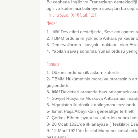
Bu cephede İngiliz ve Fransızların desteklediği
ağır ve kaderimizi belirleyen savaşları bu ceph
I. İnönü Savaşı (6-10 Ocak 1921)
Nedeni
1. İtilâf Devletleri desteğinde, Sevr antlaş­ması
2. TBMM ordularını yok edip Ankara’ya kadar 
3. Demiryollarının kavşak noktası olan Eskişe
4. Yapılan savaş sonunda Yunan ordusu yenilgiy
Sonucu
1- Düzenli ordunun ilk askeri zaferdir.
2- TBMM Hükümetinin moral ve otoritesinin art
güçlendirdi.
3- İtilâf Devletleri arasında bazı anlaşmazlık­l
4- Sovyet Rusya ile Moskova Antlaşması imzal
5- Afganistan ile dostluk antlaşması imzalandı.
6- İsmet Paşa Albaylıktan generalliğe terfi etti.
7- Çerkez Ethem isyanı bu zaferden sonra bastı
8- 20 Ocak 1921’de ilk anayasa ( Teşkilat-ı Esas
9- 12 Mart 1921’de İstiklal Marşımız kabul edildi
hazırlandı.)