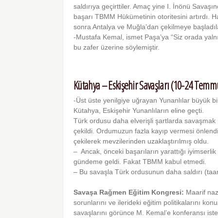
saldırıya geçirttiler. Amaç yine I. İnönü Savaşın
başarı TBMM Hükümetinin otoritesini artırdı. Ha
sonra Antalya ve Muğla’dan çekilmeye başladıl
-Mustafa Kemal, ismet Paşa’ya “Siz orada yalnız
bu zafer üzerine söylemiştir.
Kütahya – Eskişehir Savaşları (10-24 Temm
-Üst üste yenilgiye uğrayan Yunanlılar bü­yük bir 
Kütahya, Eskişehir Yunanlıların eline geçti.
Türk ordusu daha elverişli şartlarda savaş­ma
çekildi. Ordumuzun fazla kayıp vermesi önlendi
çekilerek mevzilerinden uzaklaştırılmış oldu.
– Ancak, önceki başarıların yarattığı iyim­se
gündeme geldi. Fakat TBMM kabul etmedi.
– Bu savaşla Türk ordusunun daha saldırı (taar
Savaşa Rağmen Eğitim Kongresi:
Maarif naz
sorunlarını ve ilerideki eğitim politikalarını 
savaşlarını görünce M. Kemal’e konferansı iste