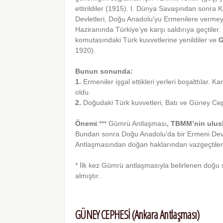
ettirildiler (1915). I. Dünya Savaşından sonra K
Devletleri, Doğu Anadolu’yu Ermenilere vermeyi
Haziranında Türkiye’ye karşı saldırıya geçtil
komutasındaki Türk kuvvetlerine yenildiler ve
1920).
Bunun sonunda:
1.
Ermeniler işgal ettikleri yerleri boşalttılar.
oldu.
2.
Doğudaki Türk kuvvetleri, Batı ve Güney Cephe
Önemi
:*** Gümrü Antlaşması
, TBMM’nin ulusl
Bundan sonra Doğu Anadolu’da bir Ermeni Devle
Antlaşmasından doğan haklarından vaz­geçtiler
* İlk kez Gümrü antlaşmasıyla belirlenen doğu 
almıştır.
GÜNEY CEPHESİ (Ankara Antlaşması)