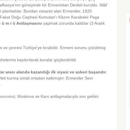
afkasya’nın güneyinde bir Ermenistan Devleti kuruldu. İtilâf
 planladılar. Bundan cesaret alan Ermeniler, 1920
er. Fakat Doğu Cephesi Komutan’ı Kâzım Karabekir Paşa
G
ü
m r ü Antlaşmasını
yapmak zorunda kaldılar (3 Aralık
 Kars ve çevresi Türkiye’ye bırakıldı. Ermeni sorunu çözülmüş
lerine kaydırılarak buralar güçlendi­rildi.
ar arası alanda kazandığı ilk siyasi ve askeri başarıdır
.
ti kurma ümidi ortadan kalkmıştır. Ermeniler Sevr
.
sınırımız, Moskova ve Kars antlaşmalarıyla son şeklini