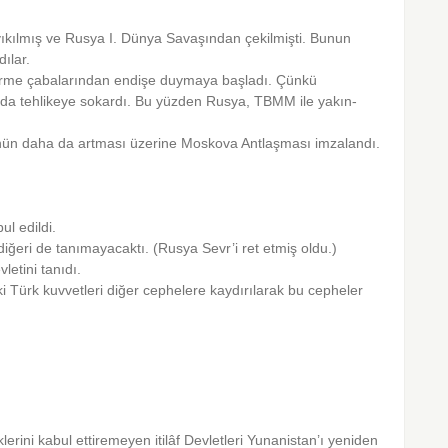
i yıkılmış ve Rusya I. Dünya Sa­vaşından çekilmişti. Bunun
ılar.
eçirme çabalarından endişe duymaya başladı. Çünkü
ı da tehlikeye so­kardı. Bu yüzden Rusya, TBMM ile yakın­
cünün daha da artması üzerine Moskova Antlaşması imzalandı.
ul edildi.
diğeri de tanımayacaktı. (Rusya Sevr’i ret etmiş oldu.)
etini tanıdı.
ki Türk kuvvetleri diğer cephelere kaydırılarak bu cepheler
erini kabul ettiremeyen itilâf Devletleri Yunanistan’ı yeniden