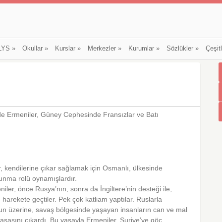
LYS
»
Okullar
»
Kurslar
»
Merkezler
»
Kurumlar
»
Sözlükler
»
Çeşit
de Ermeniler, Güney Cephesinde Fransızlar ve Batı
, kendilerine çıkar sağlamak için Osmanlı, ülkesinde
nma rolü oy­namışlardır.
eniler, önce Rusya’nın, sonra da İngiltere’nin desteği ile,
harekete geçtiler. Pek çok katliam yaptılar. Ruslarla
n üzerine, savaş bölgesinde yaşa­yan insanların can ve mal
sa­sını çıkardı. Bu yasayla Ermeniler, Suriye’ye göç