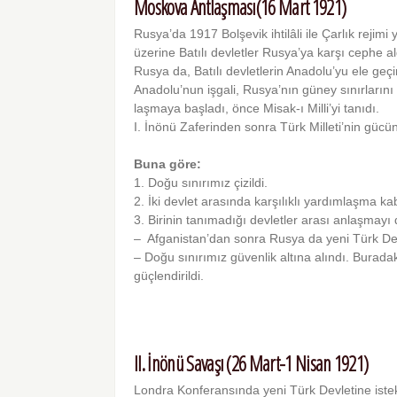
Moskova Antlaşması(16 Mart 1921)
Rusya’da 1917 Bolşevik ihtilâli ile Çarlık rejim
üzerine Batılı devletler Rusya’ya karşı cephe ald
Rusya da, Batılı devletlerin Anadolu’yu ele g
Anadolu’nun işgali, Rus­ya’nın güney sınırların
laşmaya başladı, önce Misak-ı Milli’yi ta­nıdı.
I. İnönü Zaferinden sonra Türk Milleti’nin gü­
Buna göre:
1. Doğu sınırımız çizildi.
2. İki devlet arasında karşılıklı yardımlaşma kab
3. Birinin tanımadığı devletler arası anlaşmayı 
– Afganistan’dan sonra Rusya da yeni Türk Devl
– Doğu sınırımız güvenlik altına alındı. Burada
güçlendirildi.
II. İnönü Savaşı (26 Mart-1 Nisan 1921)
Londra Konferansında yeni Türk Devletine istekl