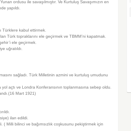
 Yunan ordusu ile savaşılmıştır. Ve Kurtuluş Savaşımızın en
ede yapıldı.
nı Türklere kabul ettirmek.
olan Türk topraklarını ele geçirmek ve TBMM’ni kapatmak.
hir’i ele geçirmek.
e uğratıldı.
masını sağladı. Türk Milletinin azmini ve kurtuluş umudunu
ara yol açtı ve Londra Konferansının top­lanmasına sebep oldu.
andı.(16 Mart 1921)
rıldı.
iye) ilan edildi.
. ( Milli bilinci ve bağımsızlık coşkusunu pekiştirmek için