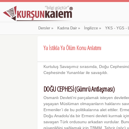
Dersler
»
Kadına Dair
»
İngilizce
»
YKS - YGS - 
Ya İstikla Ya Ölüm Konu Anlatımı
Kurtuluş Savaşımız sırasında, Doğu Cephe­sin
Cephesinde Yunanlılar ile savaşıldı.
DOĞU CEPHESİ (Gümrü Antlaşması)
Osmanlı Devleti’ni parçalamak isteyen devletler
yaşayan Müslüman olmayanların haklarını savu
Ermeniler’i de bu politikalarına alet ettiler. Erm
Doğu Anadolu’da bir Ermeni devleti kurmak için 
savaşan Türk ordusunu arkadan vurdular. Bunu
güvenliğini sağlamak için TBMM, Tehcir (göç) ya