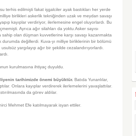
erhis edilmişti fakat işgalciler ayak bastıkları her yerde
ı milliye birlikleri askerlik tekniğinden uzak ve meydan savaşı
pıp kayıplar verdiriyor, ilerlemesine engel oluyor­lardı. Bu
çmemişti. Ayrıca ağır silahları da yoktu.Asker sayısı
a sahip olan düşman kuvvetlerine karşı savaşı kazan­makta
urumda değillerdi. Kuva-yı milliye birliklerinin bir bölümü
ı usulsüz yargılayıp ağır bir şe­kilde cezalandırıyorlardı.
ardı.
unun kurul­masına ihtiyaç duyuldu.
liyenin ta­rihimizde önemi büyüktür.
Batıda Yunanlılar,
lar. Onlara kayıp­lar verdirerek ilerlemelerini yavaşlattılar.
ırılmasında da görev aldı­lar.
ci Meh­met Efe katılmayarak isyan ettiler.