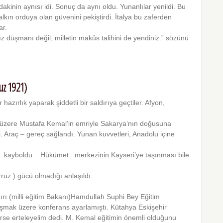
dakinin aynısı idi. Sonuç da aynı oldu. Yunanlılar yenildi. Bu
lkın orduya olan güvenini pekiştirdi. İtalya bu zaferden
ar.
 düşmanı değil, milletin makûs tali­hini de yendiniz.” sözünü
uz 1921)
hazırlık yaparak şiddetli bir saldı­rıya geçtiler. Afyon,
k üzere Mustafa Kemal’in emriyle Sakarya’nın doğusuna
. Araç – gereç sağlandı. Yunan kuvvetleri, Anadolu içine
rlik kayboldu. Hükümet merkezinin Kayseri’ye taşınması bile
ruz ) gücü olmadığı anlaşıldı.
ırı (milli eğitim Bakanı)Hamdullah Suphi Bey Eğitim
konuşmak üzere konferans ayarlamıştı. Kütahya Eskişehir
rse erteleyelim dedi. M. Kemal eğitimin önemli olduğunu