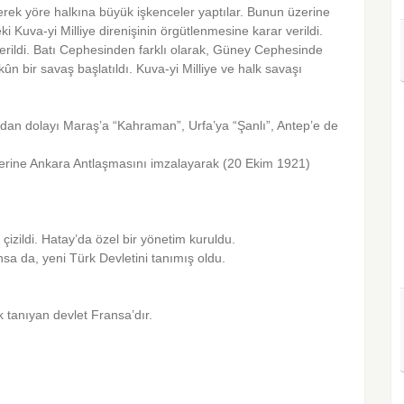
erek yöre halkına büyük işkenceler yaptılar. Bunun üzerine
 Kuva-yi Milliye direnişinin örgütlenmesine karar ve­rildi.
erildi. Batı Cephesinden farklı olarak, Güney Cephesinde
 bir sa­vaş başlatıldı. Kuva-yi Milliye ve halk savaşı
ıdan dolayı Maraş’a “Kahraman”, Urfa’ya “Şanlı”, Antep’e de
zerine Ankara Antlaşmasını imzalayarak (20 Ekim 1921)
çizildi. Hatay’da özel bir yönetim ku­ruldu.
nsa da, yeni Türk Devletini tanımış oldu.
ilk tanıyan devlet Fransa’dır.