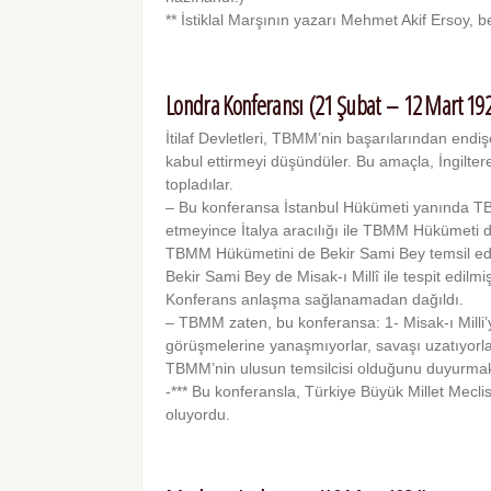
** İstiklal Marşının yazarı Mehmet Akif Ersoy, b
Londra Konferansı (21 Şubat – 12 Mart 19
İtilaf Devletleri, TBMM’nin başarılarından end
kabul ettirmeyi dü­şündüler. Bu amaçla, İngilte
topladılar.
– Bu konferansa İstanbul Hükümeti yanında 
etmeyince İtalya aracılığı ile TBMM Hükümeti d
TBMM Hükümetini de Bekir Sami Bey temsil edi­
Bekir Sami Bey de Misak-ı Millî ile tespit edilmiş
Konferans anlaşma sağlanamadan dağıldı.
– TBMM zaten, bu konferansa: 1- Misak-ı Milli’yi
görüşmelerine yanaşmıyorlar, savaşı uzatıyorl
TBMM’nin ulusun temsilcisi olduğunu duyurmak i
-*** Bu konferansla, Türkiye Büyük Millet Mec­li
oluyordu.