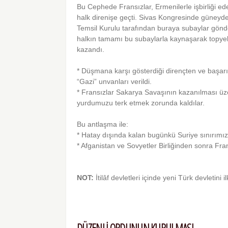
Bu Cephede Fransızlar, Ermenilerle işbirliği ed
halk direnişe geçti. Sivas Kongresinde güneydeki
Temsil Kurulu tarafından buraya su­baylar gönd
halkın tamamı bu subaylarla kaynaşarak topyekûn
kazandı.
* Düşmana karşı gösterdiği dirençten ve başar
“Gazi” unvanları verildi.
* Fransızlar Sakarya Savaşının kazanılması ü
yurdumuzu terk etmek zorunda kaldılar.
Bu antlaşma ile:
* Hatay dışında kalan bugünkü Suriye sını­rımız 
* Afganistan ve Sovyetler Birliğinden sonra Fra
NOT:
İtilâf devletleri içinde yeni Türk devletini 