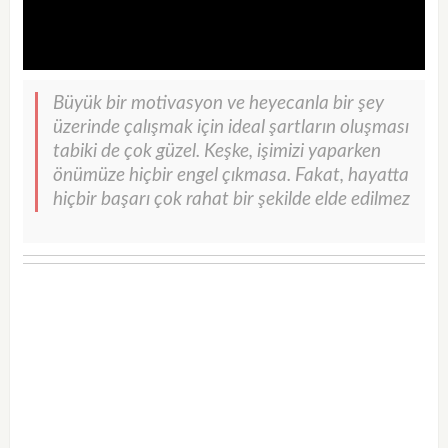
Büyük bir motivasyon ve heyecanla bir şey
üzerinde çalışmak için ideal şartların oluşması
tabiki de çok güzel. Keşke, işimizi yaparken
önümüze hiçbir engel çıkmasa. Fakat, hayatta
hiçbir başarı çok rahat bir şekilde elde edilmez