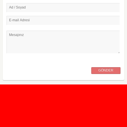
Ad / Soyad
E-mail Adresi
Mesajınız
GÖNDER
2020 Taban ve Tavan Puanları
2019 Taban ve Tavan Puanları
Yüzlerce İngilizce Online Test