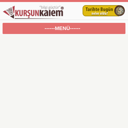
------MENÜ------