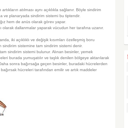
artıkların atılması aynı açıklıkla sağlanır. Böyle sindirim
da ve planaryada sindirim sistemi bu tiptendir.
ağız hem de anüs olarak görev yapar.
lı olarak dallanmalar yaparak vücudun her tarafına uzanır.
da, iki açıklıklı ve değişik kısımları özelleşmiş boru
n sindirim sistemine tam sindirim sistemi denir.
tam sindirim sistemi bulunur. Alınan besinler, yemek
eri burada yumuşatılır ve taşlık denilen bölgeye aktarılarak
. Daha sonra bağırsağa geçen besinler, buradaki hücrelerden
ri bağırsak hücreleri tarafından emilir ve artık maddeler