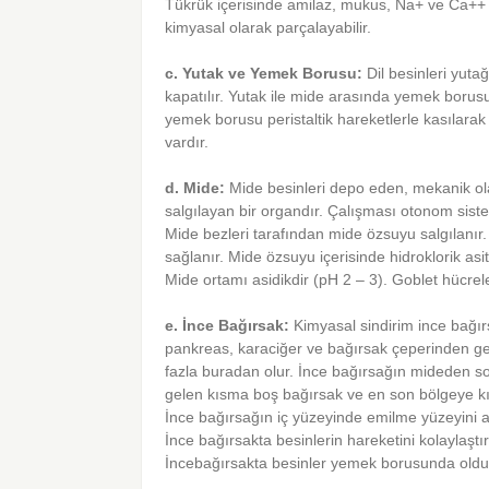
Tükrük içerisinde amilaz, mukus, Na+ ve Ca++ i
kimyasal olarak parçalayabilir.
c. Yutak ve Yemek Borusu:
Dil besinleri yutağ
kapatılır. Yutak ile mide arasında yemek borus
yemek borusu peristaltik hareketlerle kasılarak
vardır.
d. Mide:
Mide besinleri depo eden, mekanik ola
salgılayan bir organdır. Çalışması otonom sistem
Mide bezleri tarafından mide özsuyu salgılanı
sağlanır. Mide özsuyu içerisinde hidroklorik asi
Mide ortamı asidikdir (pH 2 – 3). Goblet hücrel
e. İnce Bağırsak:
Kimyasal sindirim ince bağır
pankreas, karaciğer ve bağırsak çeperinden ge
fazla buradan olur. İnce bağırsağın mideden s
gelen kısma boş bağırsak ve en son bölgeye kıv
İnce bağırsağın iç yüzeyinde emilme yüzeyini artı
İnce bağırsakta besinlerin hareketini kolaylaşt
İncebağırsakta besinler yemek borusunda olduğu g