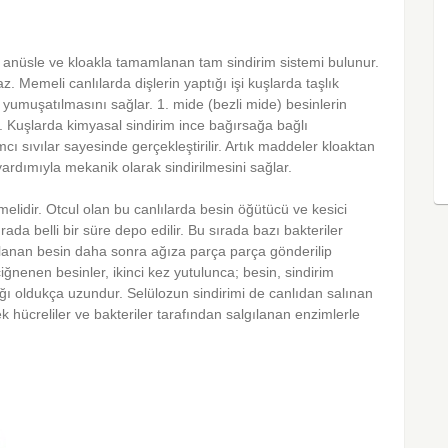
 anüsle ve kloakla tamamlanan tam sindirim sistemi bulunur.
 Memeli canlılarda dişlerin yaptığı işi kuşlarda taşlık
ve yumuşatılmasını sağlar. 1. mide (bezli mide) besinlerin
. Kuşlarda kimyasal sindirim ince bağırsağa bağlı
 sıvılar sayesinde gerçekleştirilir. Artık maddeler kloaktan
r yardımıyla mekanik olarak sindirilmesini sağlar.
elidir. Otcul olan bu canlılarda besin öğütücü ve kesici
rada belli bir süre depo edilir. Bu sırada bazı bakteriler
olanan besin daha sonra ağıza parça parça gönderilip
iğnenen besinler, ikinci kez yutulunca; besin, sindirim
sağı oldukça uzundur. Selülozun sindirimi de canlıdan salınan
k hücreliler ve bakteriler tarafından salgılanan enzimlerle