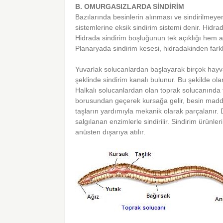
B. OMURGASIZLARDA SİNDİRİM
Bazılarında besinlerin alınması ve sindirilmeyen 
sistemlerine eksik sindirim sistemi denir. Hidra
Hidrada sindirim boşluğunun tek açıklığı hem 
Planaryada sindirim kesesi, hidradakinden fark
Yuvarlak solucanlardan başlayarak birçok hayvan
şeklinde sindirim kanalı bulunur. Bu şekilde ola
Halkalı solucanlardan olan toprak solucanında 
borusundan geçerek kursağa gelir, besin maddel
taşların yardımıyla mekanik olarak parçalanır
salgılanan enzimlerle sindirilir. Sindirim ürünle
anüsten dışarıya atılır.