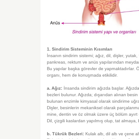
1. Sindirim Sisteminin Kısımları
İnsanın sindirim sistemi; ağız, dil, dişler, yuta
pankreas, rektum ve anüs yapılarından meydan
Bu yapılar başka görevler de yapmaktadırlar. Ö
organı, hem de konuşmada etikilidir.
a. Ağız:
İnsanda sindirim ağızda başlar. Ağızda 
bezleri bulunur. Ağızda; dışarıdan alınan besin
bulunan enzimle kimyasal olarak sindirime uğrat
Dişler, besinlerin mekaniksel olarak parçalanmas
mine, dentin ve öz olmak üzere üç bölüm ayırt e
Dil, çizgili kaslardan yapılmış olup, tat almay
b. Tükrük Bezleri:
Kulak altı, dil altı ve çene 