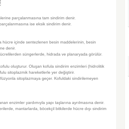
lerine parçalanmasına tam sindirim denir.
parçalanmasına ise eksik sindirim denir.
ya hücre içinde sentezlenen besin maddelerinin, besin
ne denir.
 hücrelilerden süngerlerde, hidrada ve planaryada görülür.
fulu oluşturur. Oluşan kofula sindirim enzimleri (hidrolitik
ulu sitoplazmik hareketlerle yer değiştirir.
difüzyonla sitoplazmaya geçer. Kofuldaki sindirilemeyen
anan enzimler yardımıyla yapı taşlarına ayrılmasına denir.
ilerde, mantarlarda, böcekçil bitkilerde hücre dışı sindirim