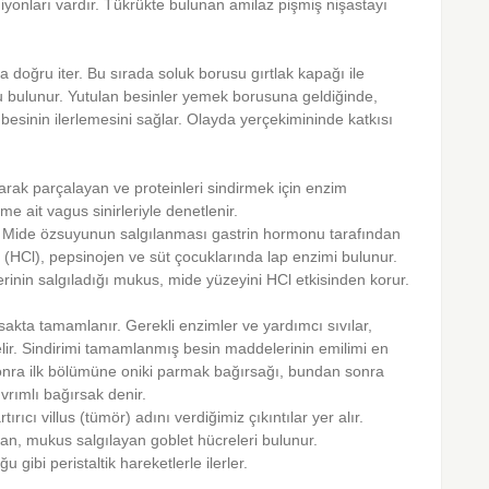
yonları vardır. Tükrükte bulunan amilaz pişmiş nişastayı
a doğru iter. Bu sırada soluk borusu gırtlak kapağı ile
u bulunur. Yutulan besinler yemek borusuna geldiğinde,
 besinin ilerlemesini sağlar. Olayda yerçekimininde katkısı
rak parçalayan ve proteinleri sindirmek için enzim
e ait vagus sinirleriyle denetlenir.
r. Mide özsuyunun salgılanması gastrin hormonu tarafından
t (HCl), pepsinojen ve süt çocuklarında lap enzimi bulunur.
erinin salgıladığı mukus, mide yüzeyini HCl etkisinden korur.
sakta tamamlanır. Gerekli enzimler ve yardımcı sıvılar,
lir. Sindirimi tamamlanmış besin maddelerinin emilimi en
onra ilk bölümüne oniki parmak bağırsağı, bundan sonra
rımlı bağırsak denir.
rıcı villus (tümör) adını verdiğimiz çıkıntılar yer alır.
ıran, mukus salgılayan goblet hücreleri bulunur.
ibi peristaltik hareketlerle ilerler.