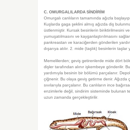
C. OMURGALILARDA SİNDİRİM
Omurgalı canlıların tamamında ağızla başlayıp
Kuşlarda gaga şeklini almış ağızda diş bulunmaz.
üstlenmiştir. Kursak besinlerin biriktirilmesini 
yumuşatılmasını ve kayganlaştırılmasını sağlar
pankreastan ve karaciğerden gönderilen yardımcı
dışarıya atılır. 2. mide (taşlık) besinlerin taşla
Memelilerden; geviş getirenlerde mide dört bölm
dişler tarafından alınır işkembeye gönderilir. Bu
yardımıyla besinin bir bölümü parçalanır. Dep
çiğnenir. Bu olaya geviş getirme denir. Ağızda ç
sıvılarıyla parçalanır. Bu canlıların ince bağır
enzimlerle değil, sindirim sisteminde bulunan te
uzun zamanda gerçekleştirilir.