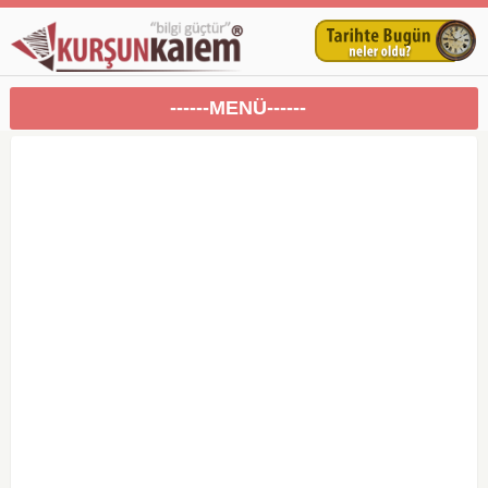
------MENÜ------