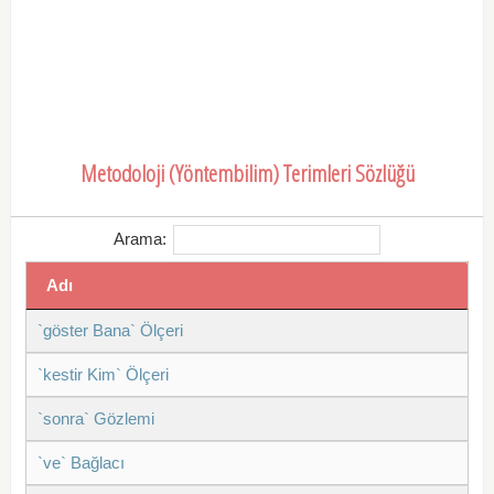
Metodoloji (Yöntembilim) Terimleri Sözlüğü
Arama:
Adı
`göster Bana` Ölçeri
`kestir Kim` Ölçeri
`sonra` Gözlemi
`ve` Bağlacı