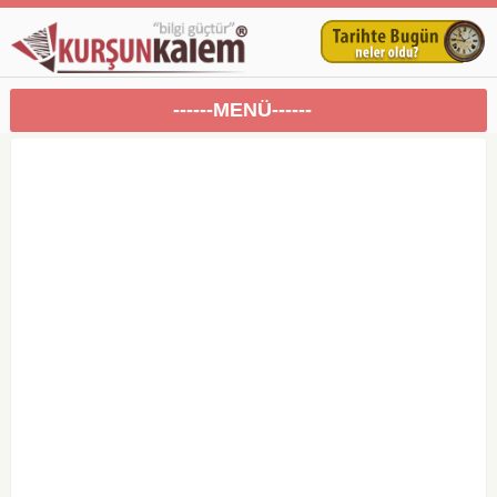
------MENÜ------