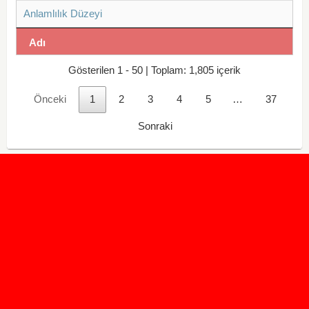
Anlamlılık Düzeyi
Adı
Gösterilen 1 - 50 | Toplam: 1,805 içerik
Önceki
1
2
3
4
5
…
37
Sonraki
2020 Taban ve Tavan Puanları
2019 Taban ve Tavan Puanları
Yüzlerce İngilizce Online Test
İletişim Formu