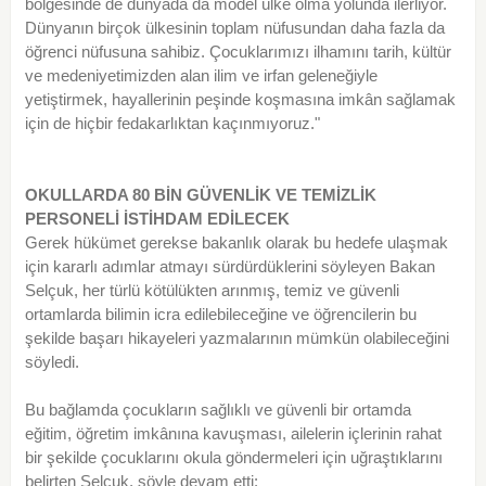
bölgesinde de dünyada da model ülke olma yolunda ilerliyor.
Dünyanın birçok ülkesinin toplam nüfusundan daha fazla da
öğrenci nüfusuna sahibiz. Çocuklarımızı ilhamını tarih, kültür
ve medeniyetimizden alan ilim ve irfan geleneğiyle
yetiştirmek, hayallerinin peşinde koşmasına imkân sağlamak
için de hiçbir fedakarlıktan kaçınmıyoruz."
OKULLARDA 80 BİN GÜVENLİK VE TEMİZLİK
PERSONELİ İSTİHDAM EDİLECEK
Gerek hükümet gerekse bakanlık olarak bu hedefe ulaşmak
için kararlı adımlar atmayı sürdürdüklerini söyleyen Bakan
Selçuk, her türlü kötülükten arınmış, temiz ve güvenli
ortamlarda bilimin icra edilebileceğine ve öğrencilerin bu
şekilde başarı hikayeleri yazmalarının mümkün olabileceğini
söyledi.
Bu bağlamda çocukların sağlıklı ve güvenli bir ortamda
eğitim, öğretim imkânına kavuşması, ailelerin içlerinin rahat
bir şekilde çocuklarını okula göndermeleri için uğraştıklarını
belirten Selçuk, şöyle devam etti: