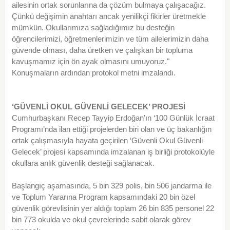
ailesinin ortak sorunlarına da çözüm bulmaya çalışacağız.
Çünkü değişimin anahtarı ancak yenilikçi fikirler üretmekle
mümkün. Okullarımıza sağladığımız bu desteğin
öğrencilerimizi, öğretmenlerimizin ve tüm ailelerimizin daha
güvende olması, daha üretken ve çalışkan bir topluma
kavuşmamız için ön ayak olmasını umuyoruz."
Konuşmaların ardından protokol metni imzalandı.
‘GÜVENLİ OKUL GÜVENLİ GELECEK’ PROJESİ
Cumhurbaşkanı Recep Tayyip Erdoğan’ın ‘100 Günlük İcraat
Programı’nda ilan ettiği projelerden biri olan ve üç bakanlığın
ortak çalışmasıyla hayata geçirilen ‘Güvenli Okul Güvenli
Gelecek’ projesi kapsamında imzalanan iş birliği protokolüyle
okullara anlık güvenlik desteği sağlanacak.
Başlangıç aşamasında, 5 bin 329 polis, bin 506 jandarma ile
ve Toplum Yararına Program kapsamındaki 20 bin özel
güvenlik görevlisinin yer aldığı toplam 26 bin 835 personel 22
bin 773 okulda ve okul çevrelerinde sabit olarak görev