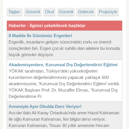
Taglar:
Güvenli
Okul
Güvenli
Gelecek
Projesiyle
Haberler - İlginizi çekebilecek başlıklar
8 Madde İle Günümüz Ergenleri
Ergenlik, insanların gelişim sürecindeki zorlu ve önemli
süreçlerden biri. Ergen çocuk sahibi olan ailelere bu konuda
büyük görevler düşüyor.
Akademisyenlere, Kurumsal Dış Değerlendirici Eğitimi
YÖKAK tarafından, Türkiye’deki yükseköğretim
kurumlarının değerlendirmesini yapacak yaklaşık 600
akademisyene, ‘Kurumsal Dış Değerlendirici Eğitimi’ verildi.
YÖKAK Başkanı Prof. Dr. Muzaffer Elmas, "Kurumsal Dış
Değerlendirme Pr
Annesiyle Aynı Okulda Ders Veriyor!
Avcılar’daki Ali Karay Ortaokulu’nda anne Hazel Kahraman
ile oğlu Kamuran Kahraman, fen bilgisi dersi veriyor.
Kamuran Kahraman, “İnsan 30 yıllık annesine Hocam