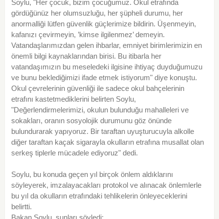
Soylu, "Her çocuk, bizim çocuğumuz. Okul etrafında
gördüğünüz her olumsuzluğu, her şüpheli durumu, her
anormalliği lütfen güvenlik güçlerimize bildirin. Üşenmeyin,
kafanızı çevirmeyin, ’kimse ilgilenmez’ demeyin.
Vatandaşlarımızdan gelen ihbarlar, emniyet birimlerimizin en
önemli bilgi kaynaklarından birisi. Bu itibarla her
vatandaşımızın bu meseledeki ilgisine ihtiyaç duyduğumuzu
ve bunu beklediğimizi ifade etmek istiyorum" diye konuştu.
Okul çevrelerinin güvenliği ile sadece okul bahçelerinin
etrafını kastetmediklerini belirten Soylu,
"Değerlendirmelerimizi, okulun bulunduğu mahalleleri ve
sokakları, oranın sosyolojik durumunu göz önünde
bulundurarak yapıyoruz. Bir taraftan uyuşturucuyla alkolle
diğer taraftan kaçak sigarayla okulların etrafına musallat olan
serkeş tiplerle mücadele ediyoruz" dedi.
Soylu, bu konuda geçen yıl birçok önlem aldıklarını
söyleyerek, imzalayacakları protokol ve alınacak önlemlerle
bu yıl da okulların etrafındaki tehlikelerin önleyeceklerini
belirtti.
Bakan Soylu, şunları söyledi: