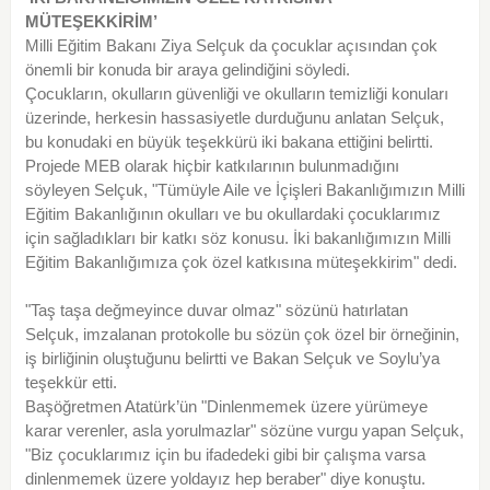
MÜTEŞEKKİRİM’
Milli Eğitim Bakanı Ziya Selçuk da çocuklar açısından çok
önemli bir konuda bir araya gelindiğini söyledi.
Çocukların, okulların güvenliği ve okulların temizliği konuları
üzerinde, herkesin hassasiyetle durduğunu anlatan Selçuk,
bu konudaki en büyük teşekkürü iki bakana ettiğini belirtti.
Projede MEB olarak hiçbir katkılarının bulunmadığını
söyleyen Selçuk, "Tümüyle Aile ve İçişleri Bakanlığımızın Milli
Eğitim Bakanlığının okulları ve bu okullardaki çocuklarımız
için sağladıkları bir katkı söz konusu. İki bakanlığımızın Milli
Eğitim Bakanlığımıza çok özel katkısına müteşekkirim" dedi.
"Taş taşa değmeyince duvar olmaz" sözünü hatırlatan
Selçuk, imzalanan protokolle bu sözün çok özel bir örneğinin,
iş birliğinin oluştuğunu belirtti ve Bakan Selçuk ve Soylu’ya
teşekkür etti.
Başöğretmen Atatürk’ün "Dinlenmemek üzere yürümeye
karar verenler, asla yorulmazlar" sözüne vurgu yapan Selçuk,
"Biz çocuklarımız için bu ifadedeki gibi bir çalışma varsa
dinlenmemek üzere yoldayız hep beraber" diye konuştu.