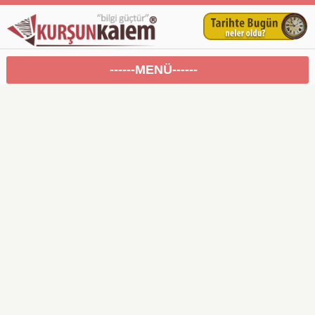
------MENÜ------