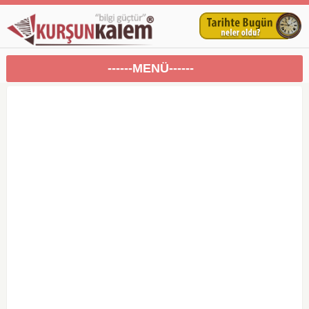
------MENÜ------