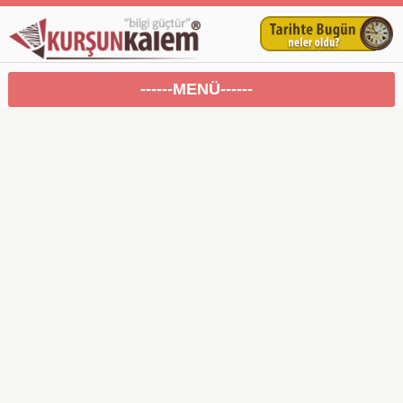
------MENÜ------