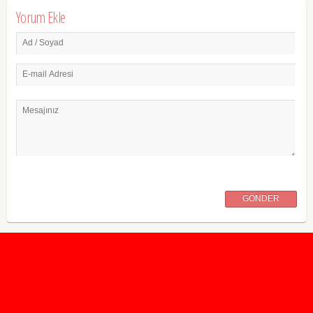
Yorum Ekle
Ad / Soyad
E-mail Adresi
Mesajınız
GÖNDER
2020 Taban ve Tavan Puanları
2019 Taban ve Tavan Puanları
Yüzlerce İngilizce Online Test