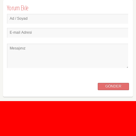
Yorum Ekle
Ad / Soyad
E-mail Adresi
Mesajınız
GÖNDER
2020 Taban ve Tavan Puanları
2019 Taban ve Tavan Puanları
Yüzlerce İngilizce Online Test