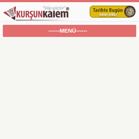
------MENÜ------