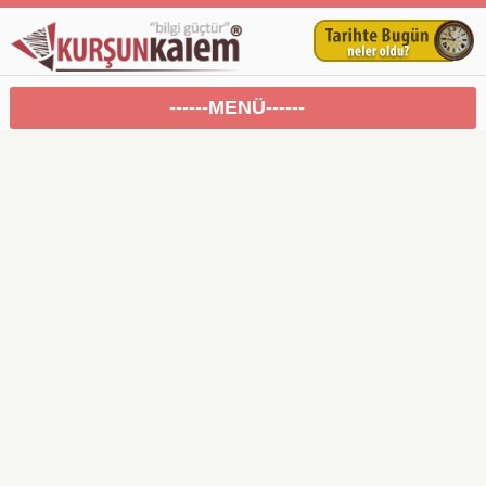
------MENÜ------