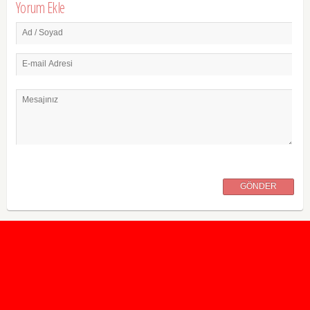
Yorum Ekle
Ad / Soyad
E-mail Adresi
Mesajınız
GÖNDER
2020 Taban ve Tavan Puanları
2019 Taban ve Tavan Puanları
Yüzlerce İngilizce Online Test