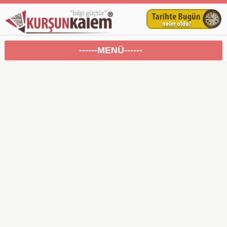
------MENÜ------