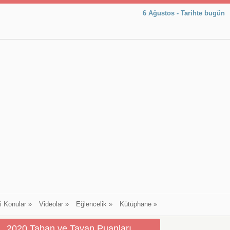
6 Ağustos - Tarihte bugün
li Konular
»
Videolar
»
Eğlencelik
»
Kütüphane
»
2020 Taban ve Tavan Puanları