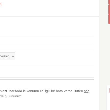
i
rkezi
" haritada ki konumu ile ilgili bir hata varsa; lütfen
sağ
inde bulununuz