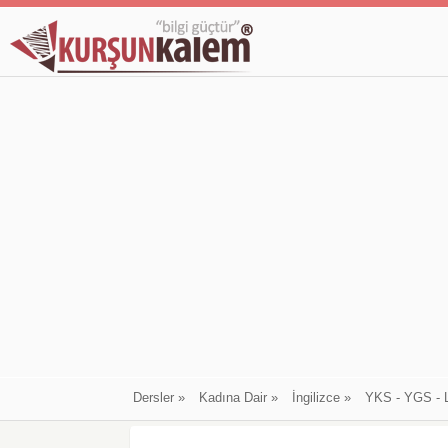
Dersler
»
Kadına Dair
»
İngilizce
»
YKS - YGS - 