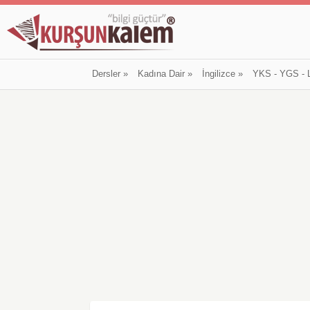
Dersler
»
Kadına Dair
»
İngilizce
»
YKS - YGS - 