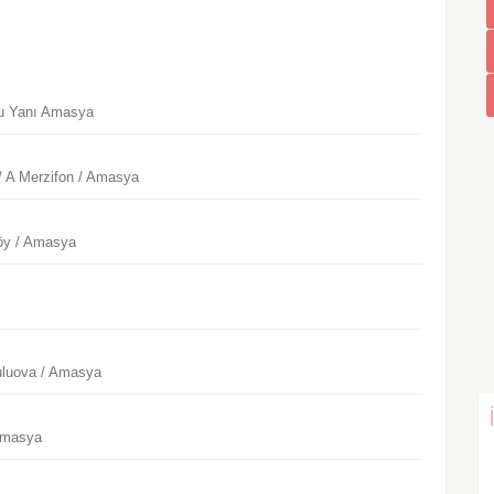
ulu Yanı Amasya
/ A Merzifon / Amasya
öy / Amasya
uluova / Amasya
Amasya