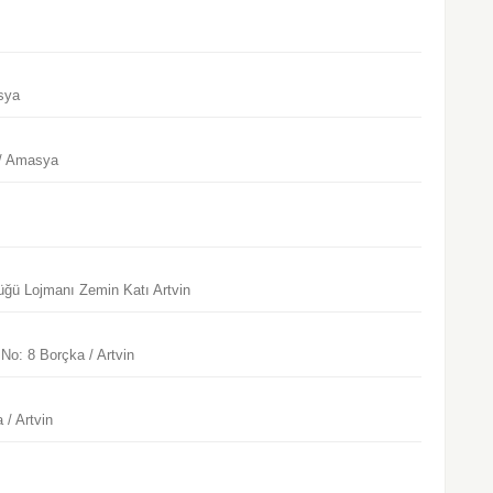
sya
 / Amasya
üğü Lojmanı Zemin Katı Artvin
o: 8 Borçka / Artvin
/ Artvin