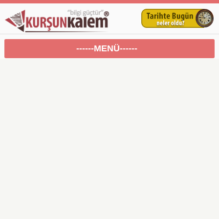
------MENÜ------