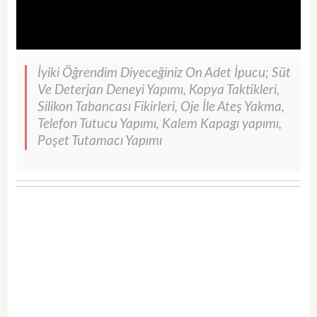
İyiki Öğrendim Diyeceğiniz On Adet İpucu; Süt
Ve Deterjan Deneyi Yapımı, Kopya Taktikleri,
Silikon Tabancası Fikirleri, Oje İle Ateş Yakma,
Telefon Tutucu Yapımı, Kalem Kapagı yapımı,
Poşet Tutamacı Yapımı