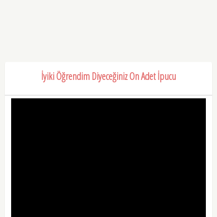
İyiki Öğrendim Diyeceğiniz On Adet İpucu