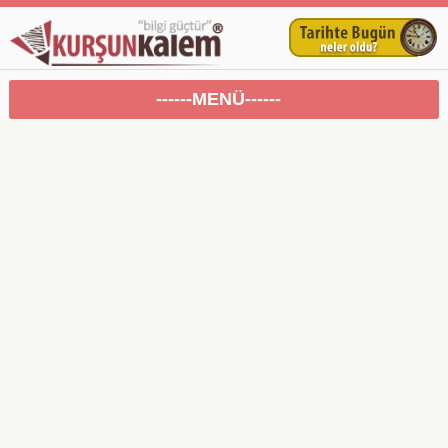
------MENÜ------