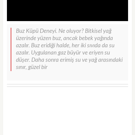
Buz Küpü Deneyi. Ne oluyor? Bitkisel yağ
üzerinde yüzen buz, ancak bebek yağında
azalır. Buz eridiği halde, her iki sıvıda da su
azalır. Uygulanan gaz büyür ve eriyen su
düşer. Daha sonra erimiş su ve yağ arasındaki
sınır, güzel bir