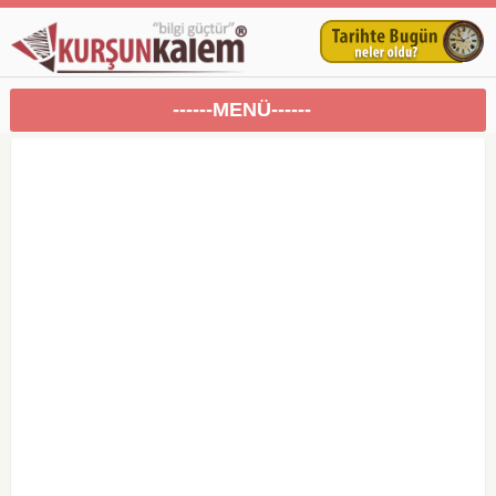
------MENÜ------