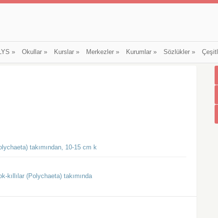
LYS
»
Okullar
»
Kurslar
»
Merkezler
»
Kurumlar
»
Sözlükler
»
Çeşit
 (Polychaeta) takımından, 10-15 cm k
çok-kıllılar (Polychaeta) takımında