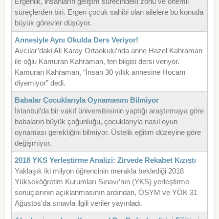
Ergenlik, insanların gelişim sürecindeki zorlu ve önemli
süreçlerden biri. Ergen çocuk sahibi olan ailelere bu konuda
büyük görevler düşüyor.
Annesiyle Aynı Okulda Ders Veriyor!
Avcılar’daki Ali Karay Ortaokulu’nda anne Hazel Kahraman
ile oğlu Kamuran Kahraman, fen bilgisi dersi veriyor.
Kamuran Kahraman, “İnsan 30 yıllık annesine Hocam
diyemiyor” dedi.
Babalar Çocuklarıyla Oynamasını Bilmiyor
İstanbul’da bir vakıf üniversitesinin yaptığı araştırmaya göre
babaların büyük çoğunluğu, çocuklarıyla nasıl oyun
oynaması gerektiğini bilmiyor. Üstelik eğitim düzeyine göre
değişmiyor.
2018 YKS Yerleştirme Analizi: Zirvede Rekabet Kızıştı
Yaklaşık iki milyon öğrencinin merakla beklediği 2018
Yükseköğretim Kurumları Sınavı’nın (YKS) yerleştirme
sonuçlarının açıklanmasının ardından, ÖSYM ve YÖK 31
Ağustos’da sınavla ilgili veriler yayınladı.