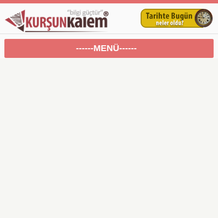
------MENÜ------