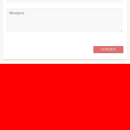
Mesajınız
GÖNDER
2020 Taban ve Tavan Puanları
2019 Taban ve Tavan Puanları
Yüzlerce İngilizce Online Test
İletişim Formu