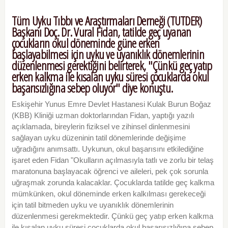
Tüm Uyku Tıbbı ve Araştırmaları Derneği (TUTDER)
Başkanı Doç. Dr. Vural Fidan, tatilde geç uyanan
çocukların okul döneminde güne erken
başlayabilmesi için uyku ve uyanıklık dönemlerinin
düzenlenmesi gerektiğini belirterek, "Çünkü geç yatıp
erken kalkma ile kısalan uyku süresi çocuklarda okul
başarısızlığına sebep oluyor" diye konuştu.
Eskişehir Yunus Emre Devlet Hastanesi Kulak Burun Boğaz
(KBB) Kliniği uzman doktorlarından Fidan, yaptığı yazılı
açıklamada, bireylerin fiziksel ve zihinsel dinlenmesini
sağlayan uyku düzeninin tatil dönemlerinde değişime
uğradığını anımsattı. Uykunun, okul başarısını etkilediğine
işaret eden Fidan "Okulların açılmasıyla tatlı ve zorlu bir telaş
maratonuna başlayacak öğrenci ve aileleri, pek çok sorunla
uğraşmak zorunda kalacaklar. Çocuklarda tatilde geç kalkma
mümkünken, okul döneminde erken kalkılması gerekeceği
için tatil bitmeden uyku ve uyanıklık dönemlerinin
düzenlenmesi gerekmektedir. Çünkü geç yatıp erken kalkma
ile kısalan uyku süresi çocuklarda okul başarısızlığına sebep