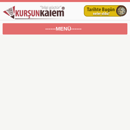
------MENÜ------