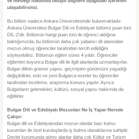
ve mesleği hakkında detaylı bilgilere aşağıdaki içerikten
ulaşabilirsiniz.
Bu bölüm sadece Ankara Üniversitesinde bulunmaktadır.
Ankara Üniversitesi Bulgar Dili ve Edebiyatı bölümü puan türü
DİL-2’dir. Bölümün hangi puan türü ile öğrenci aldığına
baktığımızda, bu bölümün daha çok yabancı dil alanından
mezun olmuş öğrenciler tarafından tercih edildiğini
söyleyebiliriz. Bölümün eğitim süres 4 yıldır. Öğrenciler
eğitimleri boyunca Bulgar dili ile ilgili alanlarda uzmanlaşırlar.
Bulgar dilinin gramer yapısı, geçmişten günümüze yaşadığı
değişiklikler, eski ve yeni Bulgarca eserler bu öğrenciler
tarafından inceleme, araştırma konusu yapılır. Ayrıca
Bulgarların gelenekleri, kültürü, sosyal yapısı hakkında da
eğitilirler.
Bulgar Dili ve Edebiyatı Mezunları Ne İş Yapar-Nerede
Çalışır:
Bulgar dili ve Edebiyatından mezun olanlar bazı kamu
kurumları ile özel kuruluşlarda iş bulma olanaklarına sahiptir.
Devlet kurumunda görev alanlar daha çok Kültür ve Turizm