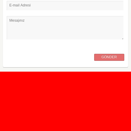
E-mail Adresi
Mesajınız
GÖNDER
2020 Taban ve Tavan Puanları
2019 Taban ve Tavan Puanları
Yüzlerce İngilizce Online Test
İletişim Formu