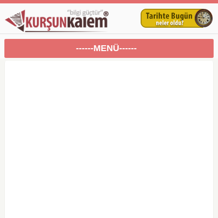
------MENÜ------