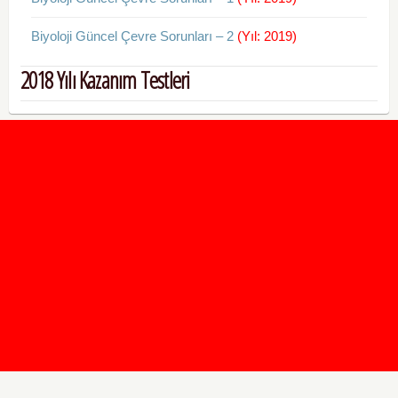
Biyoloji Güncel Çevre Sorunları – 2
(Yıl: 2019)
2018 Yılı Kazanım Testleri
2020 Taban ve Tavan Puanları
2019 Taban ve Tavan Puanları
Yüzlerce İngilizce Online Test
İletişim Formu