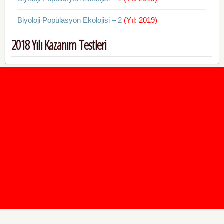
Biyoloji Popülasyon Ekolojisi – 2
(Yıl: 2019)
2018 Yılı Kazanım Testleri
2020 Taban ve Tavan Puanları
2019 Taban ve Tavan Puanları
Yüzlerce İngilizce Online Test
İletişim Formu