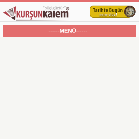
------MENÜ------