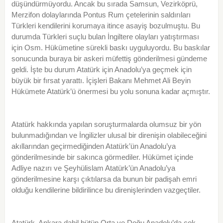
düşündürmüyordu. Ancak bu sırada Samsun, Vezirköprü,
Merzifon dolaylarında Pontus Rum çetelerinin saldırıları
Türkleri kendilerini korumaya itince asayiş bozulmuştu. Bu
durumda Türkleri suçlu bulan İngiltere olayları yatıştırması
için Osm. Hükümetine sürekli baskı uyguluyordu. Bu baskılar
sonucunda buraya bir askeri müfettiş gönderilmesi gündeme
geldi. İşte bu durum Atatürk için Anadolu’ya geçmek için
büyük bir fırsat yarattı. İçişleri Bakanı Mehmet Ali Beyin
Hükümete Atatürk’ü önermesi bu yolu sonuna kadar açmıştır.
Atatürk hakkında yapılan soruşturmalarda olumsuz bir yön
bulunmadığından ve İngilizler ulusal bir direnişin olabileceğini
akıllarından geçirmediğinden Atatürk’ün Anadolu’ya
gönderilmesinde bir sakınca görmediler. Hükümet içinde
Adliye nazırı ve Şeyhülislam Atatürk’ün Anadolu’ya
gönderilmesine karşı çıktılarsa da bunun bir padişah emri
olduğu kendilerine bildirilince bu direnişlerinden vazgeçtiler.
Atatürk, Ankara dahil bütün Orta ve Doğu Anadolu’da çok