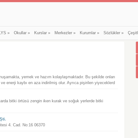
LYS
»
Okullar
»
Kurslar
»
Merkezler
»
Kurumlar
»
Sözlükler
»
Çeşit
yumuşamakta, yemek ve hazım kolaylaşmaktadır. Bu şekilde onları
e enerji kaybı en aza indirilmiş olur. Ayrıca pişirilen yiyeceklerd
arda bitki örtüsü zengin iken kurak ve soğuk yerlerde bitki
Şti.
Sitesi 4. Cad. No:16 06370