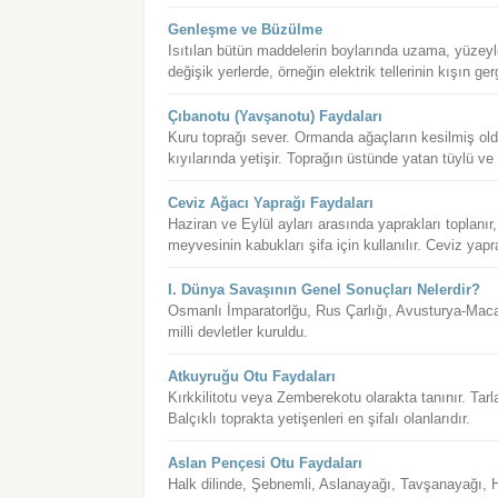
Genleşme ve Büzülme
Isıtılan bütün maddelerin boylarında uzama, yüzey
değişik yerlerde, örneğin elektrik tellerinin kışın ge
Çıbanotu (Yavşanotu) Faydaları
Kuru toprağı sever. Ormanda ağaçların kesilmiş oldu
kıyılarında yetişir. Toprağın üstünde yatan tüylü ve 
Ceviz Ağacı Yaprağı Faydaları
Haziran ve Eylül ayları arasında yaprakları toplanır
meyvesinin kabukları şifa için kullanılır. Ceviz yapr
I. Dünya Savaşının Genel Sonuçları Nelerdir?
Osmanlı İmparatorlğu, Rus Çarlığı, Avusturya-Macar
milli devletler kuruldu.
Atkuyruğu Otu Faydaları
Kırkkilitotu veya Zemberekotu olarakta tanınır. Tarla
Balçıklı toprakta yetişenleri en şifalı olanlarıdır.
Aslan Pençesi Otu Faydaları
Halk dilinde, Şebnemli, Aslanayağı, Tavşanayağı, H