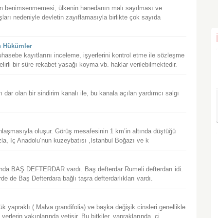
nın benimsenmemesi, ülkenin hanedanın malı sayılması ve
şları nedeniyle devletin zayıflamasıyla birlikte çok sayıda
n Hükümler
hasebe kayıtlarını inceleme, işyerlerini kontrol etme ile sözleşme
irli bir süre rekabet yasağı koyma vb. haklar verilebilmektedir.
ı dar olan bir sindirim kanalı ile, bu kanala açılan yardımcı salgı
laşmasıyla oluşur. Görüş mesafesinin 1 km’in altında düştüğü
 fazla, İç Anadolu’nun kuzeybatısı ,İstanbul Boğazı ve k
aşında BAŞ DEFTERDAR vardı. Baş defterdar Rumeli defterdarı idi.
de de Baş Defterdara bağlı taşra defterdarlıkları vardı.
yapraklı ( Malva grandifolia) ve başka değişik cinsleri genellikle
erlerin yakınlarında yetişir. Bu bitkiler, yapraklarında, çi