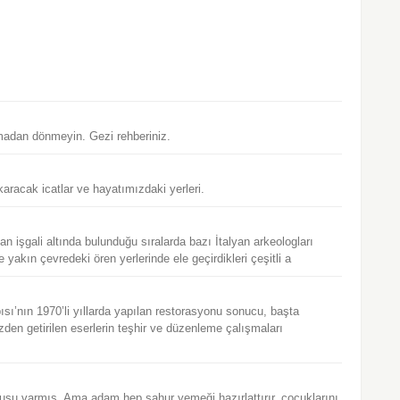
pmadan dönmeyin. Gezi rehberiniz.
aracak icatlar ve hayatımızdaki yerleri.
n işgali altında bulunduğu sıralarda bazı İtalyan arkeologları
yakın çevredeki ören yerlerinde ele geçirdikleri çeşitli a
’nın 1970’li yıllarda yapılan restorasyonu sonucu, başta
zden getirilen eserlerin teşhir ve düzenleme çalışmaları
usu varmış. Ama adam hep sahur yemeği hazırlattırır, çocuklarını