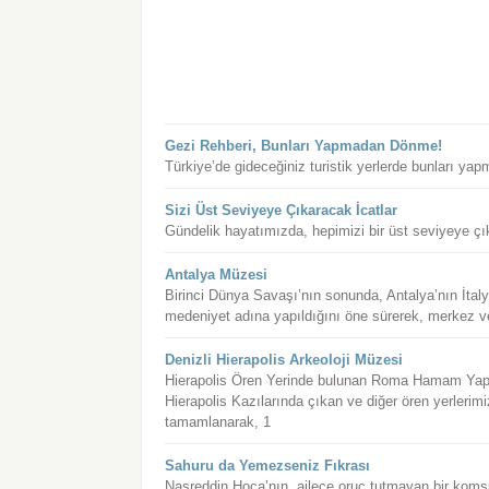
Gezi Rehberi, Bunları Yapmadan Dönme!
Türkiye’de gideceğiniz turistik yerlerde bunları ya
Sizi Üst Seviyeye Çıkaracak İcatlar
Gündelik hayatımızda, hepimizi bir üst seviyeye çık
Antalya Müzesi
Birinci Dünya Savaşı’nın sonunda, Antalya’nın İtalya
medeniyet adına yapıldığını öne sürerek, merkez ve 
Denizli Hierapolis Arkeoloji Müzesi
Hierapolis Ören Yerinde bulunan Roma Hamam Yapısı
Hierapolis Kazılarında çıkan ve diğer ören yerlerimi
tamamlanarak, 1
Sahuru da Yemezseniz Fıkrası
Nasreddin Hoca’nın, ailece oruç tutmayan bir komş