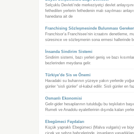
Selçuklu Devleti’nde merkeziyetçi devlet anlayışı
fethedilen yerlerin fethedenin malı sayılması anlayı
hanedana ait de
Franchising Sözleşmesinde Bulunması Gereke
Franchisor’a Franchisee’nin icraatını denetleme, mu
süresince ve sözleşmenin sona ermesi hallerinde bel
İnsanda Sindirim Sistemi
Sindirim sistemi, bazı yerleri geniş ve bazı kısımlar
bezlerinden meydana gelir.
Türkiye’de Sis ve Önemi
Havadaki su buharının yüzeye yakın yerlerde yoğun
günler “sisli günler” ol-kabul edilir. Sisli günler en
Osmanlı Ekonomisi
Gelir-gider hesaplarının tutulduğu bu teşkilatın b
Rumeli ve Anadolu eyaletlerinin dışında kalan yerler
Ebegümeci Faydaları
Küçük yapraklı Ebegümeci (Malva vulgaris) ve büyük 
çiçek ve sebze bahçelerinde, insanların yaşadıkları y