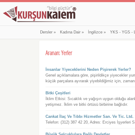
Dersler
»
Kadına Dair
»
İngilizce
»
YKS - YGS - 
Aranan: Yerler
İnsanlar Yiyeceklerini Neden Pişirerek Yerler?
Genel açıklamalara göre, pişirildikçe yiyecekler 
küçük parçalara ayırarak yiyebildiğimiz için, zaman v
Bitki Çeşitleri
İklim Etkisi: Sıcaklık ve yağışın uygun olduğu alanl
yetişmez. İklim ve bitki örtüsü birbirine bağlıdır.
Cankat İlaç Ve Tıbbı Hizmetler San. Ve Tic. Ltd. 
Telefon: (312) 387 42 20, Adres: Erciyes İşyerleri 
Büyük Selçuklulara Bağlı Devletler