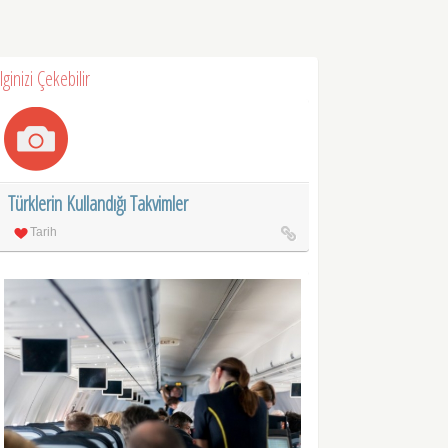
İlginizi Çekebilir
Türklerin Kullandığı Takvimler
Tarih