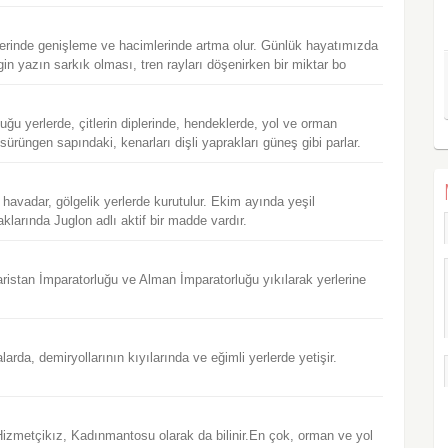
lerinde genişleme ve hacimlerinde artma olur. Günlük hayatımızda
rgin yazın sarkık olması, tren rayları döşenirken bir miktar bo
ğu yerlerde, çitlerin diplerinde, hendeklerde, yol ve orman
sürüngen sapındaki, kenarları dişli yaprakları güneş gibi parlar.
, havadar, gölgelik yerlerde kurutulur. Ekim ayında yeşil
aklarında Juglon adlı aktif bir madde vardır.
istan İmparatorluğu ve Alman İmparatorluğu yıkılarak yerlerine
larda, demiryollarının kıyılarında ve eğimli yerlerde yetişir.
izmetçikız, Kadınmantosu olarak da bilinir.En çok, orman ve yol