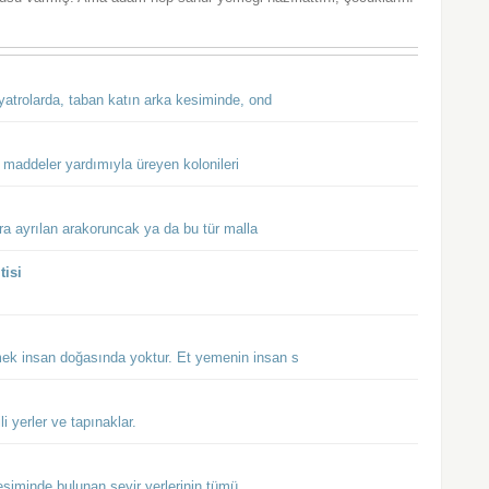
yatrolarda, taban katın arka kesiminde, ond
al maddeler yardımıyla üreyen kolonileri
ra ayrılan arakoruncak ya da bu tür malla
tisi
emek insan doğasında yoktur. Et yemenin insan s
li yerler ve tapınaklar.
esiminde bulunan seyir yerlerinin tümü.