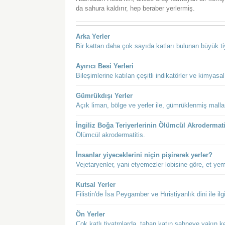
da sahura kaldırır, hep beraber yerlermiş.
Arka Yerler
Bir kattan daha çok sayıda katları bulunan büyük ti
Ayırıcı Besi Yerleri
Bileşimlerine katılan çeşitli indikatörler ve kimyas
Gümrükdışı Yerler
Açık liman, bölge ve yerler ile, gümrüklenmiş malla
İngiliz Boğa Teriyerlerinin Ölümcül Akrodermati
Ölümcül akrodermatitis.
İnsanlar yiyeceklerini niçin pişirerek yerler?
Vejetaryenler, yani etyemezler lobisine göre, et y
Kutsal Yerler
Filistin'de İsa Peygamber ve Hıristiyanlık dini ile ilgi
Ön Yerler
Çok katlı tiyatrolarda, taban katın sahneye yakın k