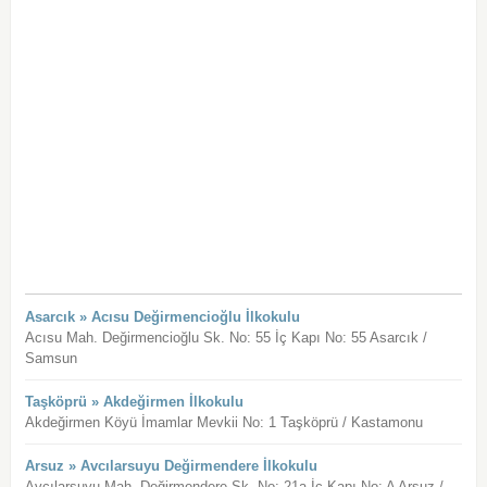
Asarcık » Acısu Değirmencioğlu İlkokulu
Acısu Mah. Değirmencioğlu Sk. No: 55 İç Kapı No: 55 Asarcık /
Samsun
Taşköprü » Akdeğirmen İlkokulu
Akdeğirmen Köyü İmamlar Mevkii No: 1 Taşköprü / Kastamonu
Arsuz » Avcılarsuyu Değirmendere İlkokulu
Avcılarsuyu Mah. Değirmendere Sk. No: 21a İç Kapı No: A Arsuz /