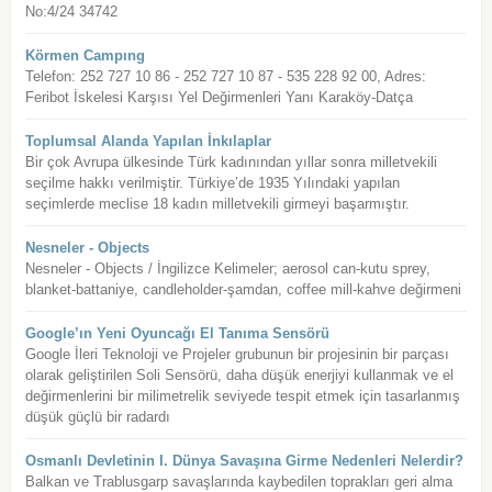
No:4/24 34742
Körmen Campıng
Telefon: 252 727 10 86 - 252 727 10 87 - 535 228 92 00, Adres:
Feribot İskelesi Karşısı Yel Değirmenleri Yanı Karaköy-Datça
Toplumsal Alanda Yapılan İnkılaplar
Bir çok Avrupa ülkesinde Türk kadınından yıllar sonra milletvekili
seçilme hakkı verilmiştir. Türkiye’de 1935 Yılındaki yapılan
seçimlerde meclise 18 kadın milletvekili girmeyi başarmıştır.
Nesneler - Objects
Nesneler - Objects / İngilizce Kelimeler; aerosol can-kutu sprey,
blanket-battaniye, candleholder-şamdan, coffee mill-kahve değirmeni
Google’ın Yeni Oyuncağı El Tanıma Sensörü
Google İleri Teknoloji ve Projeler grubunun bir projesinin bir parçası
olarak geliştirilen Soli Sensörü, daha düşük enerjiyi kullanmak ve el
değirmenlerini bir milimetrelik seviyede tespit etmek için tasarlanmış
düşük güçlü bir radardı
Osmanlı Devletinin I. Dünya Savaşına Girme Nedenleri Nelerdir?
Balkan ve Trablusgarp savaşlarında kaybedilen toprakları geri alma