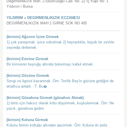
Değirmenlikızık Mah. 2.tütüncüoğlu Cad. No: 22 İç Kapı No: 1
Yıldırım / Bursa
YILDIRIM » DEGIRMENLIKIZIK ECZANESI
DEGIRMENLIKIZIK MAH 1 GIRNE SOK NO 4/B
(birinin) Ağzının İçine Girmek
1) çok yanaşmak, iyice sokulmak 2) hayranlıkla, büyük bir zevkle
seyredip dinlemek.
(birinin) Emrine Girmek
Bir kimsenin buyruğu altında bulunmayı kabul etmek.
(birinin) Gözüne Girmek
Sevgi ve ilgisini kazanmak. Örn: Tevfik Bey'in gözüne girdiğini de
etraflıca anlattı. -T. Bu�
(birinin) Günahına Girmek (günahını Almak)
1) birisi için haksız olarak kötü düşünmek, kuşkulanmak. Örn: Ne
yazık, günahına girdim
(birinin) Koluna Girmek
Kolunu birinin koltuğu altından geçirmek. Örn: Koluna iki polis