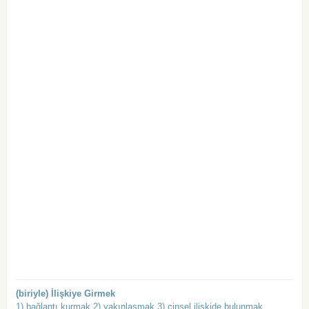
(biriyle) İlişkiye Girmek
1) bağlantı kurmak 2) yakınlaşmak 3) cinsel ilişkide bulunmak.