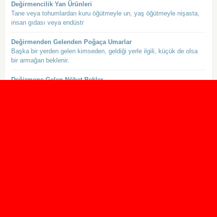
Değirmencilik Yan Ürünleri
Tane veya tohumlardan kuru öğütmeyle un, yaş öğütmeyle nişasta,
insan gıdası veya endüstr
Değirmenden Gelenden Poğaça Umarlar
Başka bir yerden gelen kimseden, geldiği yerle ilgili, küçük de olsa
bir armağan beklenir.
Değirmene Gelen Nöbet Bekler
Bir şeyden birçok kimse yararlanacaksa herkes geliş sırasıyla işini
görmek üzere beklemelidi
Değirmenin Suyu Nereden Geliyor?
Bu işin masrafını karşılayacak para nasıl kazanılıyor.
Dereceye Girmek
Yarışma, sınav vb.nde üst sıralarda yer almak.
Dert Eğirmek
İçinden çıkılması güç bir sorunla uğraşmak zorunda kalmak.
Devlet Oğul, Mal Tahıl, Mülk Değirmen
En büyük mutluluk ve zenginlik, çocuk sahibi olmak en gerekli mal,