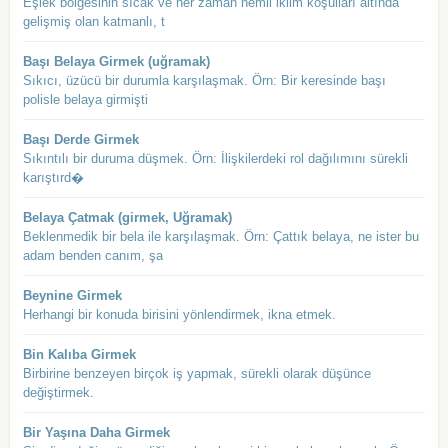
Eşlek bölgesinin sıcak ve her zaman nemli iklim koşulları altında
gelişmiş olan katmanlı, t
Başı Belaya Girmek (uğramak)
Sıkıcı, üzücü bir durumla karşılaşmak. Örn: Bir keresinde başı
polisle belaya girmişti
Başı Derde Girmek
Sıkıntılı bir duruma düşmek. Örn: İlişkilerdeki rol dağılımını sürekli
karıştırd�
Belaya Çatmak (girmek, Uğramak)
Beklenmedik bir bela ile karşılaşmak. Örn: Çattık belaya, ne ister bu
adam benden canım, şa
Beynine Girmek
Herhangi bir konuda birisini yönlendirmek, ikna etmek.
Bin Kalıba Girmek
Birbirine benzeyen birçok iş yapmak, sürekli olarak düşünce
değiştirmek.
Bir Yaşına Daha Girmek