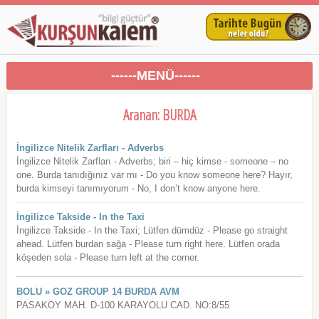
------MENÜ------
Aranan: BURDA
İngilizce Nitelik Zarfları - Adverbs
İngilizce Nitelik Zarfları - Adverbs; biri – hiç kimse - someone – no
one. Burda tanıdığınız var mı - Do you know someone here? Hayır,
burda kimseyi tanımıyorum - No, I don’t know anyone here.
İngilizce Takside - In the Taxi
İngilizce Takside - In the Taxi; Lütfen dümdüz - Please go straight
ahead. Lütfen burdan sağa - Please turn right here. Lütfen orada
köşeden sola - Please turn left at the corner.
BOLU » GOZ GROUP 14 BURDA AVM
PASAKOY MAH. D-100 KARAYOLU CAD. NO:8/55