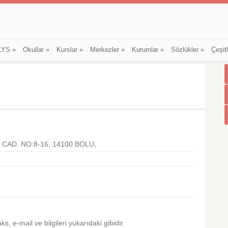
LYS
»
Okullar
»
Kurslar
»
Merkezler
»
Kurumlar
»
Sözlükler
»
Çeşit
CAD. NO:8-16, 14100 BOLU,
faks, e-mail ve bilgileri yukarıdaki gibidir.