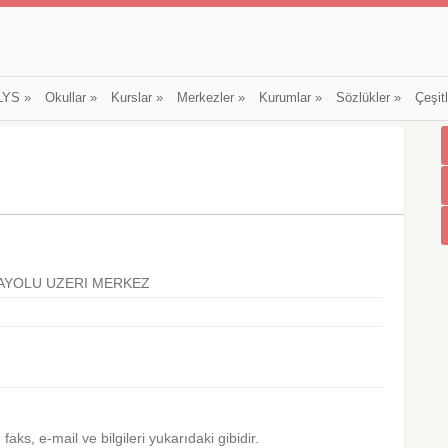
LYS
»
Okullar
»
Kurslar
»
Merkezler
»
Kurumlar
»
Sözlükler
»
Çeşit
RAYOLU UZERI MERKEZ
, faks, e-mail ve bilgileri yukarıdaki gibidir.